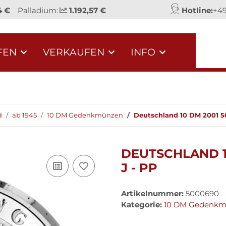
4 €
Palladium:
1.192,57 €
Hotline:
+49
FEN
VERKAUFEN
INFO
d
ab 1945
10 DM Gedenkmünzen
Deutschland 10 DM 2001 50
DEUTSCHLAND 1
J - PP
Artikelnummer:
5000690
Kategorie:
10 DM Gedenk