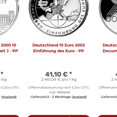
 2000 10
Deutschland 10 Euro 2002
Deutsc
it J - PP
Einführung des Euro - PP
Docume
€
*
41,10 €
*
1 kg
2.461,08 € pro 1 kg
2.4
h § 25a USTG
Differenzbesteuerung nach § 25a USTG
Differenzb
, zzgl.
Versand
e
(Ausland)
Lieferzeit:
2 - 3 Werktage
(Ausland)
Lieferzeit