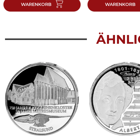
WARENKORB
WARENKORB
ÄHNLI