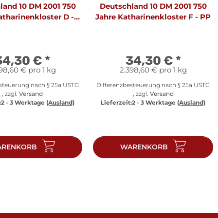
land 10 DM 2001 750
Deutschland 10 DM 2001 750
atharinenkloster D -
Jahre Katharinenkloster F - PP
PP
34,30 €
*
34,30 €
*
98,60 € pro 1 kg
2.398,60 € pro 1 kg
esteuerung nach § 25a USTG
Differenzbesteuerung nach § 25a USTG
, zzgl.
Versand
, zzgl.
Versand
:
2 - 3 Werktage
(Ausland)
Lieferzeit:
2 - 3 Werktage
(Ausland)
RENKORB
WARENKORB