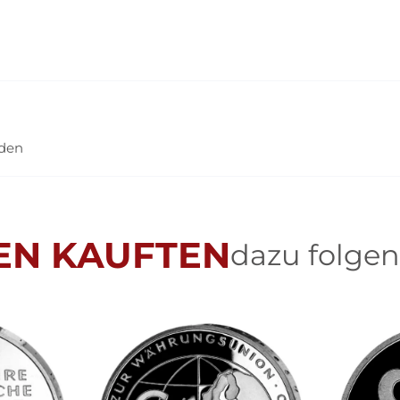
nden
EN KAUFTEN
dazu folgen