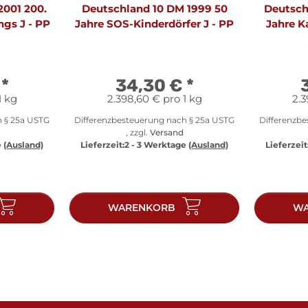
2001 200.
Deutschland 10 DM 1999 50
Deutsch
ngs J - PP
Jahre SOS-Kinderdörfer J - PP
Jahre K
€
*
34,30 €
*
1 kg
2.398,60 € pro 1 kg
2.3
h § 25a USTG
Differenzbesteuerung nach § 25a USTG
Differenzb
, zzgl.
Versand
e
(Ausland)
Lieferzeit:
2 - 3 Werktage
(Ausland)
Lieferzeit
WARENKORB
WA