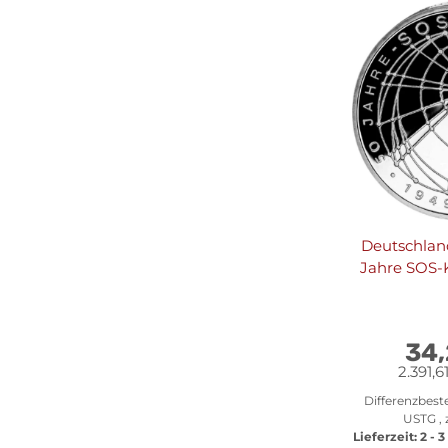
Deutschlan
Jahre SOS-K
34
2.391,6
Differenzbest
USTG , 
Lieferzeit:
2 - 