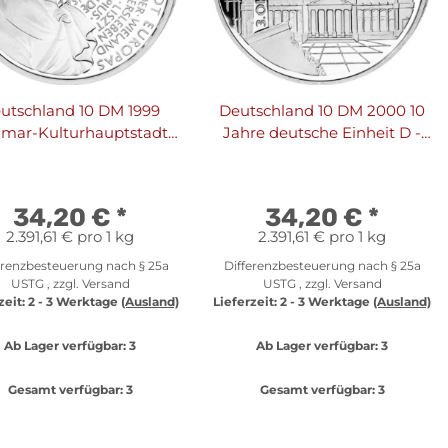
utschland 10 DM 1999
Deutschland 10 DM 2000 10
mar-Kulturhauptstadt
Jahre deutsche Einheit D -
Europas J - PP
PP
34,20 €
*
34,20 €
*
2.391,61 € pro 1 kg
2.391,61 € pro 1 kg
erenzbesteuerung nach § 25a
Differenzbesteuerung nach § 25a
USTG , zzgl.
Versand
USTG , zzgl.
Versand
zeit:
2 - 3 Werktage
(Ausland)
Lieferzeit:
2 - 3 Werktage
(Ausland)
Ab Lager verfügbar:
3
Ab Lager verfügbar:
3
Gesamt verfügbar:
3
Gesamt verfügbar:
3