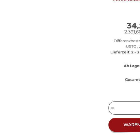
34
2.391,6
Differenzbest
USTG , 
Lieferzeit:
2 - 
Ab Lager
Gesamt 
WARE