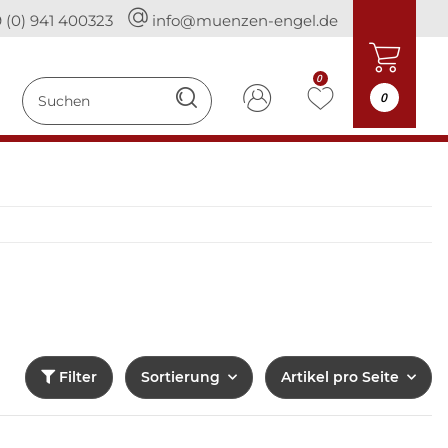
 (0) 941 400323
info@muenzen-engel.de
0
0
Filter
Sortierung
Artikel pro Seite