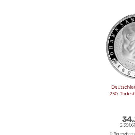
Deutschla
250. Todesta
34
2.391,6
Differenzbest