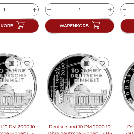
NKORB
WARENKORB
d 10 DM 2000 10
Deutschland 10 DM 2000 10
De
che Einheit G -
Jahre deutsche Einheit J - PP
250.