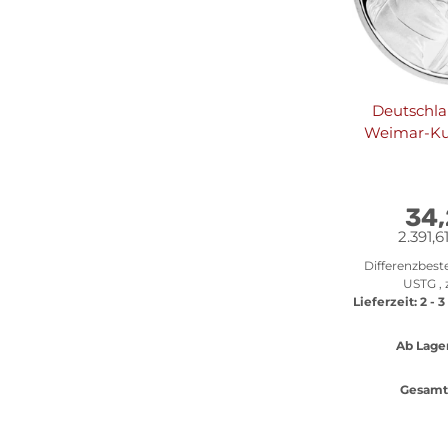
Deutschla
Weimar-Ku
Europ
34
2.391,6
Differenzbest
USTG , 
Lieferzeit:
2 - 
Ab Lager
Gesamt 