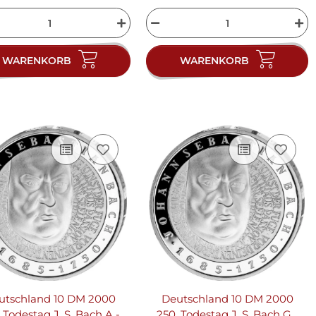
WARENKORB
WARENKORB
utschland 10 DM 2000
Deutschland 10 DM 2000
 Todestag J. S. Bach A -
250. Todestag J. S. Bach G -