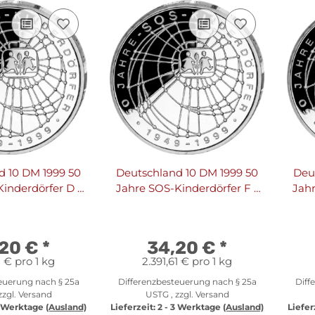
d 10 DM 1999 50
Deutschland 10 DM 1999 50
Deu
inderdörfer D -
Jahre SOS-Kinderdörfer F -
Jahr
PP
PP
,20 €
*
34,20 €
*
1 € pro 1 kg
2.391,61 € pro 1 kg
euerung nach § 25a
Differenzbesteuerung nach § 25a
Diff
zzgl.
Versand
USTG , zzgl.
Versand
3 Werktage
(Ausland)
Lieferzeit:
2 - 3 Werktage
(Ausland)
Liefer