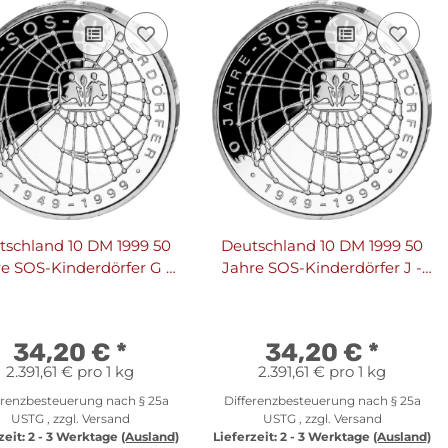
tschland 10 DM 1999 50
Deutschland 10 DM 1999 50
e SOS-Kinderdörfer G -
Jahre SOS-Kinderdörfer J -
PP
PP
34,20 €
*
34,20 €
*
2.391,61 € pro 1 kg
2.391,61 € pro 1 kg
erenzbesteuerung nach § 25a
Differenzbesteuerung nach § 25a
USTG , zzgl.
Versand
USTG , zzgl.
Versand
zeit:
2 - 3 Werktage
(Ausland)
Lieferzeit:
2 - 3 Werktage
(Ausland)