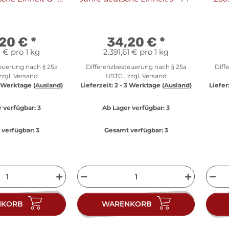
PP
,20 €
*
34,20 €
*
1 € pro 1 kg
2.391,61 € pro 1 kg
euerung nach § 25a
Differenzbesteuerung nach § 25a
Diff
zzgl.
Versand
USTG , zzgl.
Versand
3 Werktage
(Ausland)
Lieferzeit:
2 - 3 Werktage
(Ausland)
Liefer
 verfügbar:
3
Ab Lager verfügbar:
3
verfügbar:
3
Gesamt verfügbar:
3
NKORB
WARENKORB