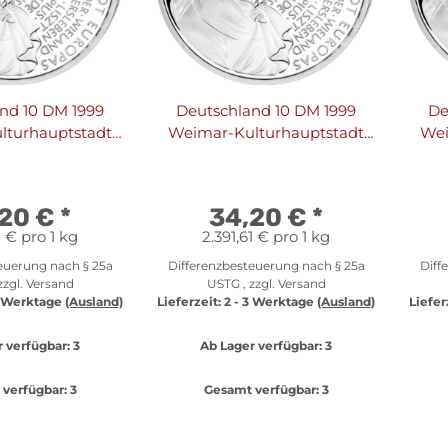
nd 10 DM 1999
Deutschland 10 DM 1999
De
lturhauptstadt
Weimar-Kulturhauptstadt
Wei
as A - PP
Europas F - PP
,20 €
*
34,20 €
*
1 € pro 1 kg
2.391,61 € pro 1 kg
euerung nach § 25a
Differenzbesteuerung nach § 25a
Diff
zzgl.
Versand
USTG , zzgl.
Versand
3 Werktage
(Ausland)
Lieferzeit:
2 - 3 Werktage
(Ausland)
Liefer
 verfügbar:
3
Ab Lager verfügbar:
3
verfügbar:
3
Gesamt verfügbar:
3