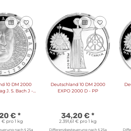
nd 10 DM 2000
Deutschland 10 DM 2000
De
g J. S. Bach J -
EXPO 2000 D - PP
PP
,20 €
*
34,20 €
*
1 € pro 1 kg
2.391,61 € pro 1 kg
euerung nach § 25a
Differenzbesteuerung nach § 25a
Diff