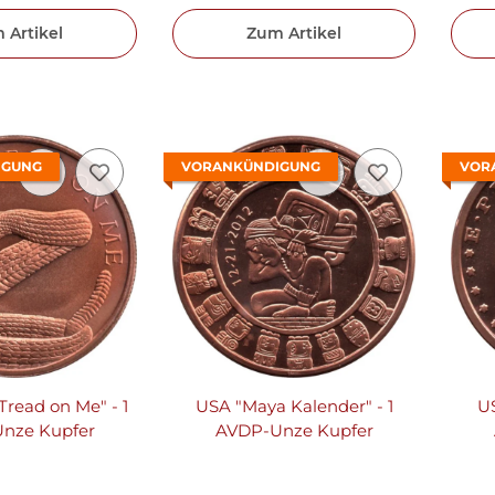
 Artikel
Zum Artikel
IGUNG
VORANKÜNDIGUNG
VOR
Tread on Me" - 1
USA "Maya Kalender" - 1
US
nze Kupfer
AVDP-Unze Kupfer