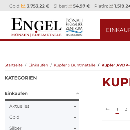
Gold:
3.753,22 €
Silber:
54,97 €
Platin:
1.519,2
EINKAU
Startseite
Einkaufen
Kupfer & Buntmetalle
Kupfer AVDP
KUP
KATEGORIEN
Einkaufen
Aktuelles
1
2
Gold
Silber