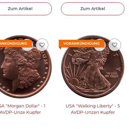
Zum Artikel
Zum Artikel
ANKÜNDIGUNG
VORANKÜNDIGUNG
A "Morgan Dollar" - 1
USA "Walking Liberty" - 5
AVDP-Unze Kupfer
AVDP-Unzen Kupfer