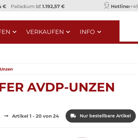
4 €
Palladium:
1.192,57 €
Hotline:
+49
FEN
VERKAUFEN
INFO
-Unzen
FER AVDP-UNZEN
Artikel 1 - 20 von 24
Nur bestellbare Artikel