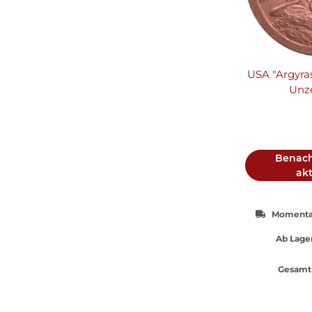
USA "Argyras
Unz
Benach
akt
Momentan
Ab Lager
Gesamt 