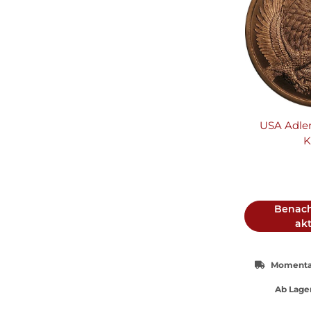
USA Adle
K
Benach
akt
Momentan
Ab Lager