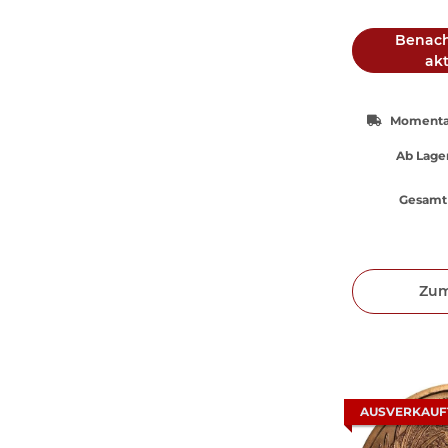
Benach
akt
Momentan
Ab Lager
Gesamt 
Zum
AUSVERKAUF