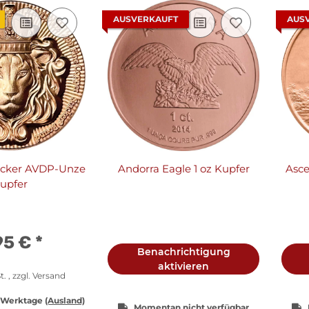
AUSVERKAUFT
AUS
acker AVDP-Unze
Andorra Eagle 1 oz Kupfer
Asce
upfer
95 €
*
Benachrichtigung
aktivieren
t. , zzgl.
Versand
3 Werktage
(Ausland)
Momentan nicht verfügbar