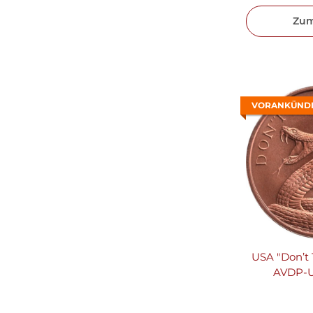
Zum
VORANKÜND
USA "Don’t 
AVDP-U