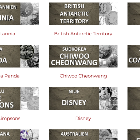
itannia
British Antarctic Territory
na Panda
Chiwoo Cheonwang
Simpsons
Disney