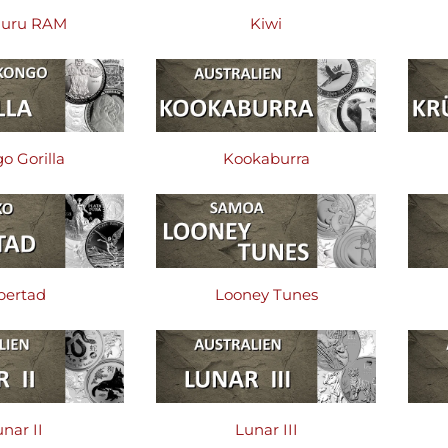
uru RAM
Kiwi
o Gorilla
Kookaburra
bertad
Looney Tunes
nar II
Lunar III