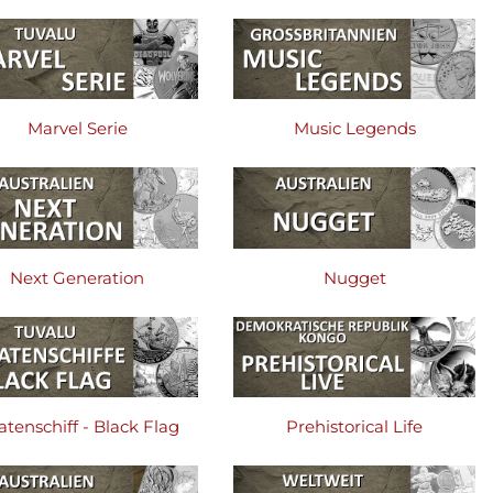
Marvel Serie
Music Legends
Next Generation
Nugget
atenschiff - Black Flag
Prehistorical Life