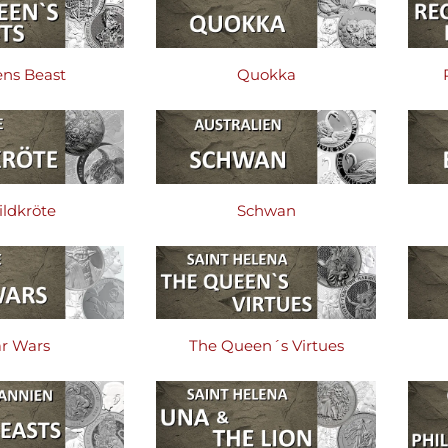
ns Beast
Quokka
ildkröte
Schwan
ar Wars
The Queen´s Virtues