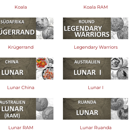
Koala
Koala RAM
Krügerrand
Legendary Warriors
Lunar China
Lunar I
Lunar RAM
Lunar Ruanda