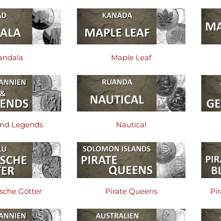
andala
Maple Leaf
and Legends
Nautical
sche Götter
Pirate Queens
Pir