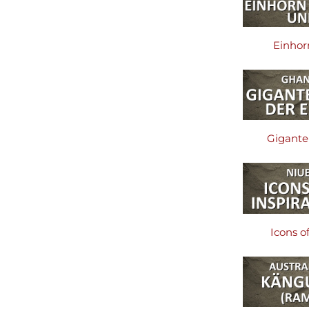
Einhor
Giganten
Icons of