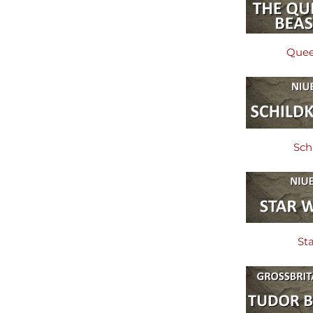
Quee
Sch
St