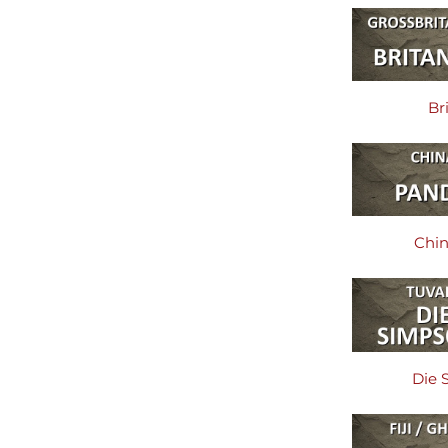
Br
Chi
Die 