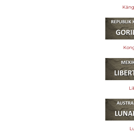
Käng
Kong
Li
Lu