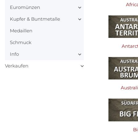
Afri
Euromünzen
Kupfer & Buntmetalle
Medaillen
Schmuck
Antarct
Info
Verkaufen
Austra
Bi