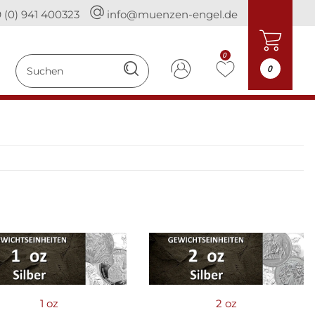
 (0) 941 400323
info@muenzen-engel.de
0
0
1 oz
2 oz