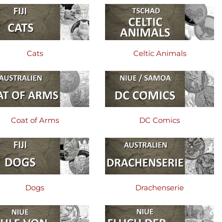
Cats
Celtic Animals
Coat of Arms
DC Comics
Dogs
Drachenserie