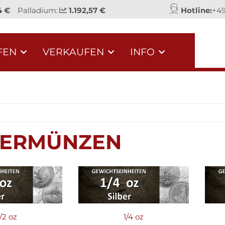
4 €
Palladium:
1.192,57 €
Hotline:
+49
FEN
VERKAUFEN
INFO
BERMÜNZEN
1/2 oz
1/4 oz