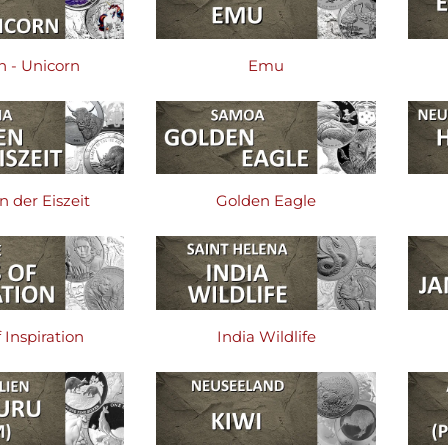
n - Unicorn
Emu
 der Eiszeit
Golden Eagle
 Inspiration
India Wildlife