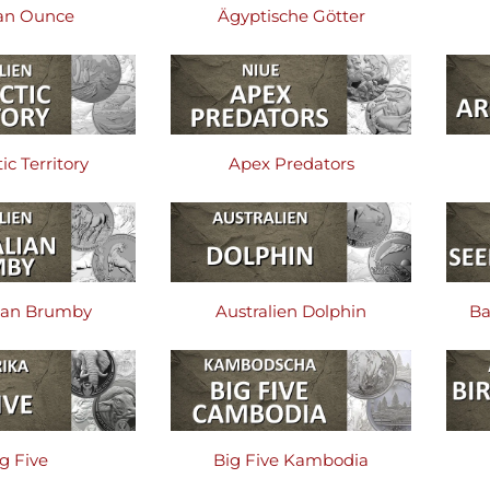
can Ounce
Ägyptische Götter
ic Territory
Apex Predators
lian Brumby
Australien Dolphin
Ba
g Five
Big Five Kambodia