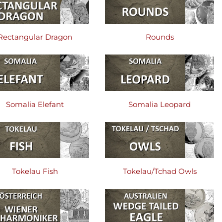
Rectangular Dragon
Rounds
Somalia Elefant
Somalia Leopard
Tokelau Fish
Tokelau/Tchad Owls