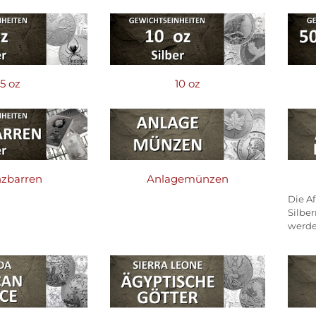
5 oz
10 oz
zbarren
Anlagemünzen
Die A
Silbe
werden