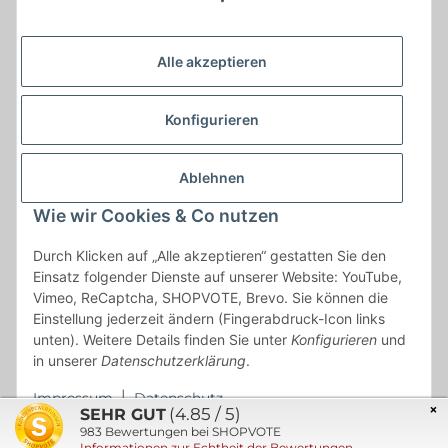
Alle akzeptieren
Konfigurieren
Ablehnen
Wie wir Cookies & Co nutzen
* * Lieferzeiten gelten ab Zahlungseingang und innerhalb
Durch Klicken auf „Alle akzeptieren“ gestatten Sie den
Deutschland.Irrtümer vorbehalten. Angaben zur
Einsatz folgender Dienste auf unserer Website: YouTube,
Auflagenhöhe, Durchmesser, etc. werden nicht garantiert. Der
Vimeo, ReCaptcha, SHOPVOTE, Brevo. Sie können die
Kaufvertrag bleibt davon unbetroffen. Alle angegebenen Preise
Einstellung jederzeit ändern (Fingerabdruck-Icon links
sind incl. der gesetzlichen UST und, zzgl.
Versand
| Das Angebot
unten). Weitere Details finden Sie unter
Konfigurieren
und
"kostenlose Lieferung" bezieht sich aussließlich auf den
in unserer
Datenschutzerklärung
.
Versand innerhalb Deutschlands (Inseln ausgenommen).
Impressum
|
Datenschutz
×
(4.85 / 5)
SEHR GUT
983
Bewertungen bei SHOPVOTE
© 2021 Münzen Engel GmbH & Co. KG
Informationen zur Echtheit der Bewertungen