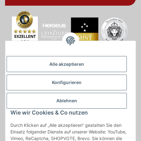
Alle akzeptieren
Konfigurieren
Ablehnen
Wie wir Cookies & Co nutzen
* * Lieferzeiten gelten ab Zahlungseingang und innerhalb
Durch Klicken auf „Alle akzeptieren“ gestatten Sie den
Deutschland.Irrtümer vorbehalten. Angaben zur
Einsatz folgender Dienste auf unserer Website: YouTube,
Auflagenhöhe, Durchmesser, etc. werden nicht garantiert. Der
Vimeo, ReCaptcha, SHOPVOTE, Brevo. Sie können die