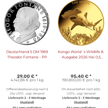
Deutschland 5 DM 1969
Kongo World´s Wildlife 8.
Theodor Fontane - PP
Ausgabe 2026 Hai 0,5
Gramm Gold
29,00 €
*
95,40 €
*
4.142,86 € pro 1 kg
190.800,00 € pro 1 kg
Differenzbesteuerung nach §
0% steuerbefreit nach §25c
25a USTG , zzgl.
Versand
USTG , zzgl.
Versand
Lieferzeit:
2 - 3 Werktage
Lieferzeit:
2 - 3 Werktage
(Ausland)
(Ausland)
Ab Lager verfügbar:
Ab Lager verfügbar: