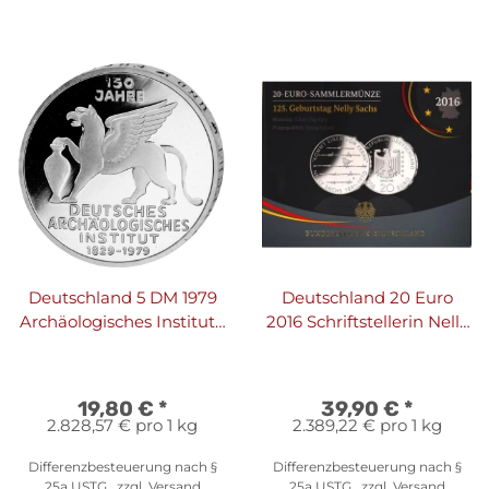
Deutschland 5 DM 1979
Deutschland 20 Euro
Archäologisches Institut -
2016 Schriftstellerin Nelly
PP
Sachs - PP
19,80 €
*
39,90 €
*
2.828,57 € pro 1 kg
2.389,22 € pro 1 kg
Differenzbesteuerung nach §
Differenzbesteuerung nach §
25a USTG , zzgl.
Versand
25a USTG , zzgl.
Versand