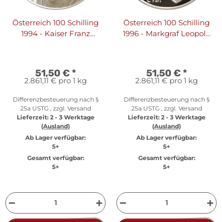
Österreich 100 Schilling
Österreich 100 Schilling
1994 - Kaiser Franz
1996 - Markgraf Leopold
Joseph I - Silber PP
III - Silber PP
51,50 €
*
51,50 €
*
2.861,11 € pro 1 kg
2.861,11 € pro 1 kg
Differenzbesteuerung nach §
Differenzbesteuerung nach §
25a USTG , zzgl.
Versand
25a USTG , zzgl.
Versand
Lieferzeit:
2 - 3 Werktage
Lieferzeit:
2 - 3 Werktage
(Ausland)
(Ausland)
Ab Lager verfügbar:
Ab Lager verfügbar:
5+
5+
Gesamt verfügbar:
Gesamt verfügbar:
5+
5+