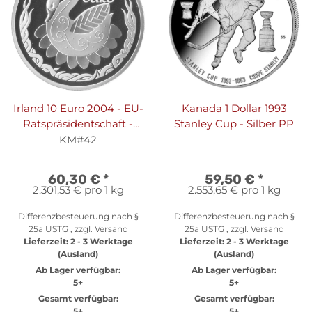
Irland 10 Euro 2004 - EU-
Kanada 1 Dollar 1993
Ratspräsidentschaft -
Stanley Cup - Silber PP
Silber PP
KM#42
60,30 €
*
59,50 €
*
2.301,53 € pro 1 kg
2.553,65 € pro 1 kg
Differenzbesteuerung nach §
Differenzbesteuerung nach §
25a USTG , zzgl.
Versand
25a USTG , zzgl.
Versand
Lieferzeit:
2 - 3 Werktage
Lieferzeit:
2 - 3 Werktage
(Ausland)
(Ausland)
Ab Lager verfügbar:
Ab Lager verfügbar:
5+
5+
Gesamt verfügbar:
Gesamt verfügbar:
5+
5+