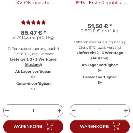
XV. Olympische
1995 - Erste Republik -
Winterspiele1988 in
Silber PP
Calgary "I 1985-1988"
51,50 €
*
2.861,11 € pro 1 kg
85,47 €
*
2.748,23 € pro 1 kg
Differenzbesteuerung nach §
25a USTG , zzgl.
Versand
Differenzbesteuerung nach §
Lieferzeit:
2 - 3 Werktage
25a USTG , zzgl.
Versand
(Ausland)
Lieferzeit:
2 - 3 Werktage
(Ausland)
Ab Lager verfügbar:
5+
Ab Lager verfügbar:
5+
Gesamt verfügbar:
5+
Gesamt verfügbar:
5+
WARENKORB
WARENKORB