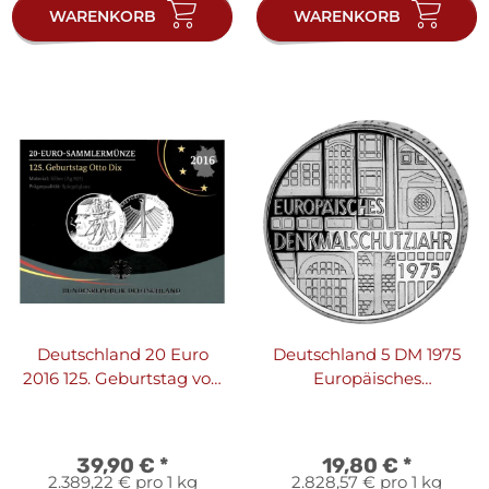
WARENKORB
WARENKORB
Deutschland 20 Euro
Deutschland 5 DM 1975
2016 125. Geburtstag von
Europäisches
Otto Dix - PP
Denkmalschutzjahr - PP
39,90 €
*
19,80 €
*
2.389,22 € pro 1 kg
2.828,57 € pro 1 kg