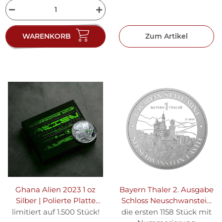
WARENKORB
Zum Artikel
Ghana Alien 2023 1 oz
Bayern Thaler 2. Ausgabe
Silber | Polierte Platte
Schloss Neuschwanstein
Coloriert
2026 1 oz Silber - Polierte
limitiert auf 1.500 Stück!
die ersten 1158 Stück mit