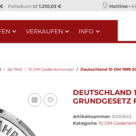
 €
Palladium:
1.210,03 €
Hotline:
+49
FEN
VERKAUFEN
INFO
d
ab 1945
10 DM Gedenkmünzen
Deutschland 10 DM 1999 50
DEUTSCHLAND 1
GRUNDGESETZ F
Artikelnummer:
5000643
Kategorie:
10 DM Gedenk