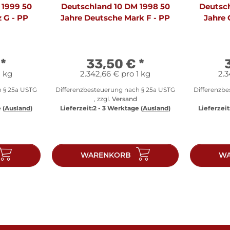
 1999 50
Deutschland 10 DM 1998 50
Deutsch
 G - PP
Jahre Deutsche Mark F - PP
Jahre 
€
*
33,50 €
*
1 kg
2.342,66 € pro 1 kg
2.3
h § 25a USTG
Differenzbesteuerung nach § 25a USTG
Differenzb
, zzgl.
Versand
e
(Ausland)
Lieferzeit:
2 - 3 Werktage
(Ausland)
Lieferzeit
WARENKORB
WA