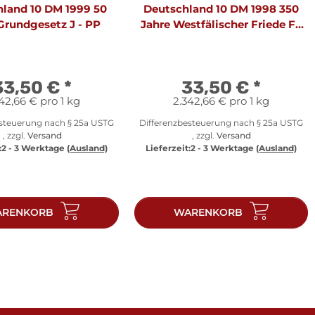
land 10 DM 1999 50
Deutschland 10 DM 1998 350
Grundgesetz J - PP
Jahre Westfälischer Friede F -
PP
33,50 €
*
33,50 €
*
42,66 € pro 1 kg
2.342,66 € pro 1 kg
esteuerung nach § 25a USTG
Differenzbesteuerung nach § 25a USTG
, zzgl.
Versand
, zzgl.
Versand
:
2 - 3 Werktage
(Ausland)
Lieferzeit:
2 - 3 Werktage
(Ausland)
RENKORB
WARENKORB