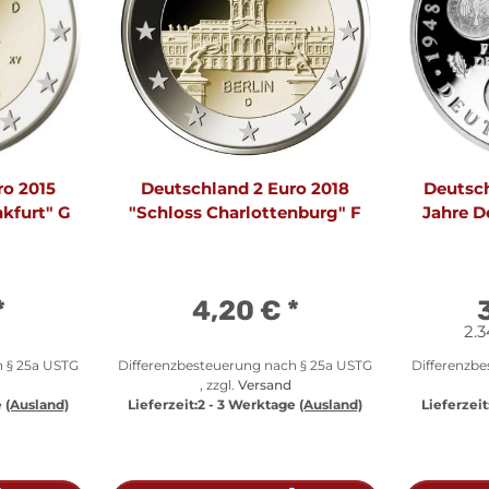
ro 2015
Deutschland 2 Euro 2018
Deutsch
nkfurt" G
"Schloss Charlottenburg" F
Jahre D
*
4,20 €
*
2.3
h § 25a USTG
Differenzbesteuerung nach § 25a USTG
Differenzb
, zzgl.
Versand
e
(Ausland)
Lieferzeit:
2 - 3 Werktage
(Ausland)
Lieferzeit