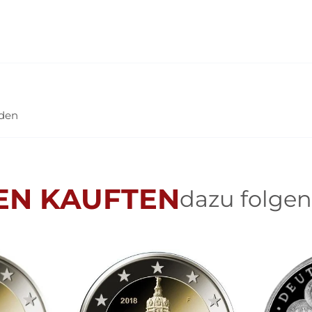
nden
EN KAUFTEN
dazu folgen