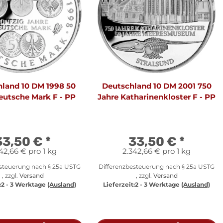
land 10 DM 1998 50
Deutschland 10 DM 2001 750
eutsche Mark F - PP
Jahre Katharinenkloster F - PP
33,50 €
*
33,50 €
*
42,66 € pro 1 kg
2.342,66 € pro 1 kg
esteuerung nach § 25a USTG
Differenzbesteuerung nach § 25a USTG
, zzgl.
Versand
, zzgl.
Versand
:
2 - 3 Werktage
(Ausland)
Lieferzeit:
2 - 3 Werktage
(Ausland)