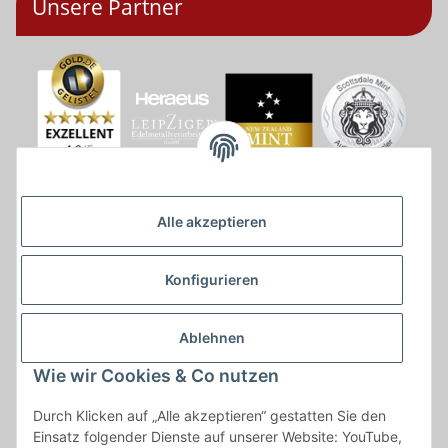
Unsere Partner
Alle akzeptieren
Konfigurieren
Ablehnen
Wie wir Cookies & Co nutzen
* * Lieferzeiten gelten ab Zahlungseingang und innerhalb
Durch Klicken auf „Alle akzeptieren“ gestatten Sie den
Deutschland.Irrtümer vorbehalten. Angaben zur
Einsatz folgender Dienste auf unserer Website: YouTube,