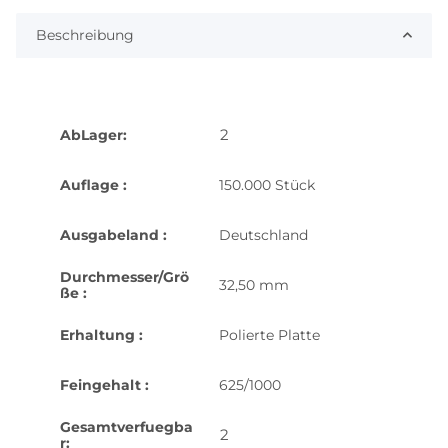
Beschreibung
2
AbLager:
Auflage :
150.000 Stück
Ausgabeland :
Deutschland
Durchmesser/Grö
32,50 mm
ße :
Erhaltung :
Polierte Platte
Feingehalt :
625/1000
Gesamtverfuegba
2
r: