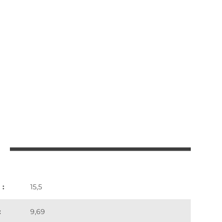
 :
15,5
:
9,69