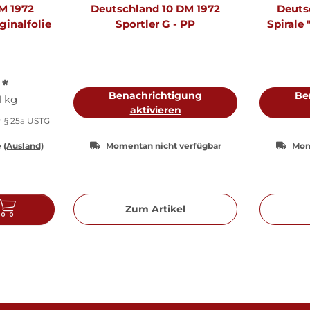
M 1972
Deutschland 10 DM 1972
Deuts
ginalfolie
Sportler G - PP
Spirale 
PP 
€
*
Benachrichtigung
Be
1 kg
aktivieren
h § 25a USTG
e
(Ausland)
Momentan nicht verfügbar
Mom
Zum Artikel