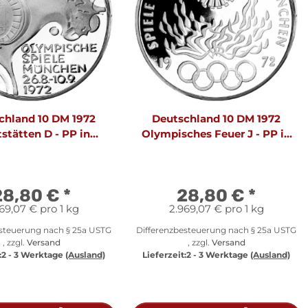
chland 10 DM 1972
Deutschland 10 DM 1972
stätten D - PP in
Olympisches Feuer J - PP in
Originalfolie
Originalfolie
28,80 €
*
28,80 €
*
69,07 € pro 1 kg
2.969,07 € pro 1 kg
esteuerung nach § 25a USTG
Differenzbesteuerung nach § 25a USTG
, zzgl.
Versand
, zzgl.
Versand
:
2 - 3 Werktage
(Ausland)
Lieferzeit:
2 - 3 Werktage
(Ausland)