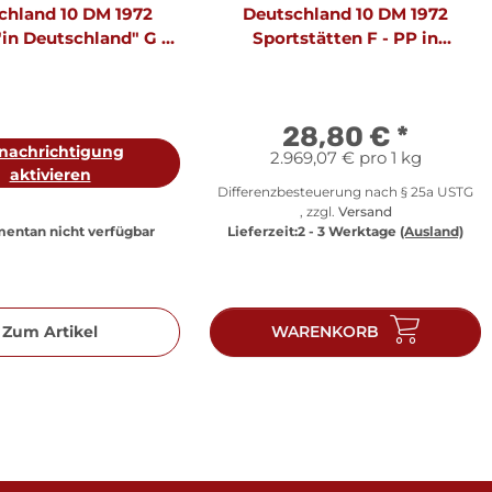
chland 10 DM 1972
Deutschland 10 DM 1972
"in Deutschland" G -
Sportstätten F - PP in
in Originalfolie
Originalfolie
28,80 €
*
nachrichtigung
2.969,07 € pro 1 kg
aktivieren
Differenzbesteuerung nach § 25a USTG
, zzgl.
Versand
entan nicht verfügbar
Lieferzeit:
2 - 3 Werktage
(Ausland)
Zum Artikel
WARENKORB