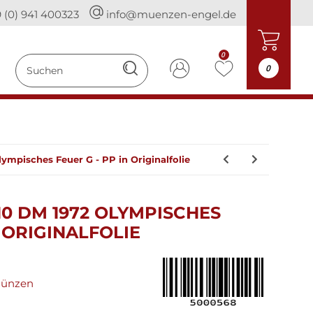
 (0) 941 400323
info@muenzen-engel.de
0
0
ympisches Feuer G - PP in Originalfolie
0 DM 1972 OLYMPISCHES
N ORIGINALFOLIE
münzen