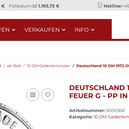
 €
Palladium:
1.193,73 €
Hotline:
+49
FEN
VERKAUFEN
INFO
d
ab 1945
10 DM Gedenkmünzen
Deutschland 10 DM 1972 Ol
DEUTSCHLAND 1
FEUER G - PP I
Artikelnummer:
5000568
Kategorie:
10 DM Gedenk