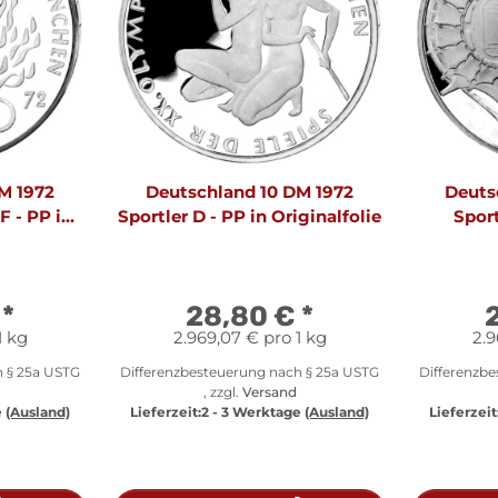
M 1972
Deutschland 10 DM 1972
Deuts
F - PP in
Sportler D - PP in Originalfolie
Sport
e
€
*
28,80 €
*
1 kg
2.969,07 € pro 1 kg
2.9
h § 25a USTG
Differenzbesteuerung nach § 25a USTG
Differenzb
, zzgl.
Versand
e
(Ausland)
Lieferzeit:
2 - 3 Werktage
(Ausland)
Lieferzeit