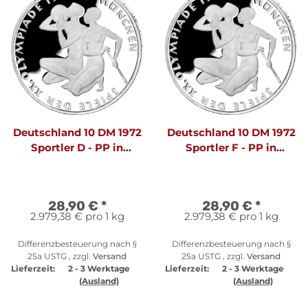
Deutschland 10 DM 1972
Deutschland 10 DM 1972
Sportler D - PP in
Sportler F - PP in
Originalfolie
Originalfolie
28,90 €
*
28,90 €
*
2.979,38 € pro 1 kg
2.979,38 € pro 1 kg
Differenzbesteuerung nach §
Differenzbesteuerung nach §
25a USTG , zzgl.
Versand
25a USTG , zzgl.
Versand
Lieferzeit:
2 - 3 Werktage
Lieferzeit:
2 - 3 Werktage
(Ausland)
(Ausland)