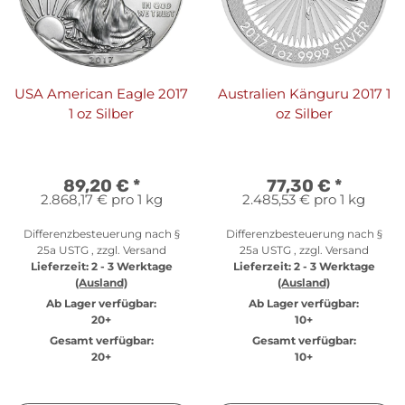
USA American Eagle 2017
Australien Känguru 2017 1
1 oz Silber
oz Silber
89,20 €
*
77,30 €
*
2.868,17 € pro 1 kg
2.485,53 € pro 1 kg
Differenzbesteuerung nach §
Differenzbesteuerung nach §
25a USTG , zzgl.
Versand
25a USTG , zzgl.
Versand
Lieferzeit:
2 - 3 Werktage
Lieferzeit:
2 - 3 Werktage
(Ausland)
(Ausland)
Ab Lager verfügbar:
Ab Lager verfügbar:
20+
10+
Gesamt verfügbar:
Gesamt verfügbar:
20+
10+