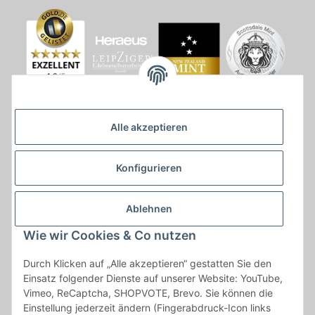
Alle akzeptieren
Konfigurieren
Ablehnen
Wie wir Cookies & Co nutzen
* * Lieferzeiten gelten ab Zahlungseingang und innerhalb
Durch Klicken auf „Alle akzeptieren“ gestatten Sie den
Deutschland.Irrtümer vorbehalten. Angaben zur
Einsatz folgender Dienste auf unserer Website: YouTube,
Auflagenhöhe, Durchmesser, etc. werden nicht garantiert. Der
Vimeo, ReCaptcha, SHOPVOTE, Brevo. Sie können die
Kaufvertrag bleibt davon unbetroffen. Alle angegebenen Preise
Einstellung jederzeit ändern (Fingerabdruck-Icon links