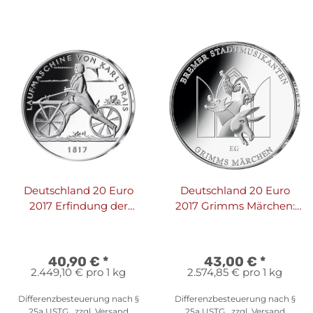
Deutschland 20 Euro
Deutschland 20 Euro
2017 Erfindung der
2017 Grimms Märchen:
Laufmaschine
Bremer Stadtmusikanten
40,90 €
*
43,00 €
*
2.449,10 € pro 1 kg
2.574,85 € pro 1 kg
Differenzbesteuerung nach §
Differenzbesteuerung nach §
25a USTG , zzgl.
Versand
25a USTG , zzgl.
Versand