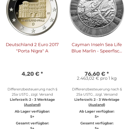
Deutschland 2 Euro 2017
Cayman Inseln Sea Life
"Porta Nigra" A
Blue Marlin - Speerfisch
2017 1 oz Silber
4,20 €
*
76,60 €
*
2.463,02 € pro 1 kg
Differenzbesteuerung nach §
Differenzbesteuerung nach §
25a USTG , zzgl.
Versand
25a USTG , zzgl.
Versand
Lieferzeit:
2 - 3 Werktage
Lieferzeit:
2 - 3 Werktage
(Ausland)
(Ausland)
Ab Lager verfügbar:
Ab Lager verfügbar:
5+
5+
Gesamt verfügbar:
Gesamt verfügbar:
5+
5+