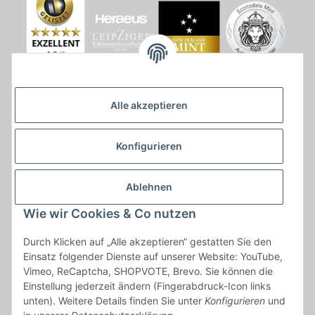
Alle akzeptieren
Konfigurieren
Ablehnen
Wie wir Cookies & Co nutzen
* * Lieferzeiten gelten ab Zahlungseingang und innerhalb
Durch Klicken auf „Alle akzeptieren“ gestatten Sie den
Deutschland.Irrtümer vorbehalten. Angaben zur
Einsatz folgender Dienste auf unserer Website: YouTube,
Auflagenhöhe, Durchmesser, etc. werden nicht garantiert. Der
Vimeo, ReCaptcha, SHOPVOTE, Brevo. Sie können die
Kaufvertrag bleibt davon unbetroffen. Alle angegebenen Preise
Einstellung jederzeit ändern (Fingerabdruck-Icon links
sind incl. der gesetzlichen UST und, zzgl.
Versand
| Das Angebot
unten). Weitere Details finden Sie unter
Konfigurieren
und
"kostenlose Lieferung" bezieht sich aussließlich auf den