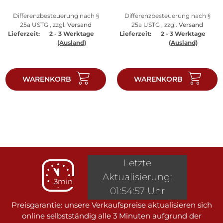
Differenzbesteuerung nach §
Differenzbesteuerung nach §
25a USTG , zzgl.
Versand
25a USTG , zzgl.
Versand
Lieferzeit:
2 - 3 Werktage
Lieferzeit:
2 - 3 Werktage
(Ausland)
(Ausland)
WARENKORB
WARENKORB
Letzte
Aktualisierung:
3min
01:54:57 Uhr
Preisgarantie: unsere Verkaufspreise aktualisieren sich
online selbstständig alle 3 Minuten aufgrund der