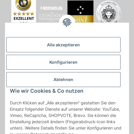
Alle akzeptieren
Konfigurieren
Ablehnen
Wie wir Cookies & Co nutzen
* * Lieferzeiten gelten ab Zahlungseingang und innerhalb
Durch Klicken auf „Alle akzeptieren“ gestatten Sie den
Deutschland.Irrtümer vorbehalten. Angaben zur
Einsatz folgender Dienste auf unserer Website: YouTube,
Auflagenhöhe, Durchmesser, etc. werden nicht garantiert. Der
Vimeo, ReCaptcha, SHOPVOTE, Brevo. Sie können die
Kaufvertrag bleibt davon unbetroffen. Alle angegebenen Preise
Einstellung jederzeit ändern (Fingerabdruck-Icon links
sind incl. der gesetzlichen UST und, zzgl.
Versand
| Das Angebot
unten). Weitere Details finden Sie unter
Konfigurieren
und
"kostenlose Lieferung" bezieht sich aussließlich auf den