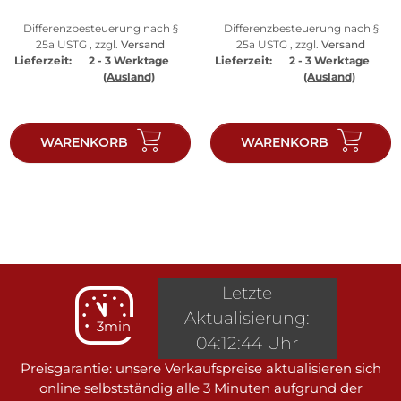
Differenzbesteuerung nach §
Differenzbesteuerung nach §
25a USTG , zzgl.
Versand
25a USTG , zzgl.
Versand
Lieferzeit:
2 - 3 Werktage
Lieferzeit:
2 - 3 Werktage
(Ausland)
(Ausland)
WARENKORB
WARENKORB
Letzte
Aktualisierung:
3min
04:12:44 Uhr
Preisgarantie: unsere Verkaufspreise aktualisieren sich
online selbstständig alle 3 Minuten aufgrund der