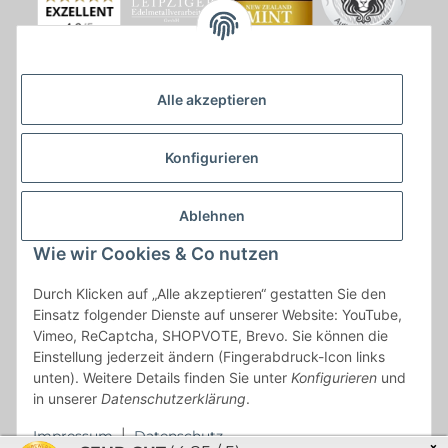
Alle akzeptieren
Konfigurieren
Ablehnen
Wie wir Cookies & Co nutzen
* * Lieferzeiten gelten ab Zahlungseingang und innerhalb
Durch Klicken auf „Alle akzeptieren“ gestatten Sie den
Deutschland.Irrtümer vorbehalten. Angaben zur
Einsatz folgender Dienste auf unserer Website: YouTube,
Auflagenhöhe, Durchmesser, etc. werden nicht garantiert. Der
Vimeo, ReCaptcha, SHOPVOTE, Brevo. Sie können die
Kaufvertrag bleibt davon unbetroffen. Alle angegebenen Preise
Einstellung jederzeit ändern (Fingerabdruck-Icon links
sind incl. der gesetzlichen UST und, zzgl.
Versand
| Das Angebot
unten). Weitere Details finden Sie unter
Konfigurieren
und
"kostenlose Lieferung" bezieht sich aussließlich auf den
in unserer
Datenschutzerklärung
.
Versand innerhalb Deutschlands (Inseln ausgenommen).
Impressum
|
Datenschutz
×