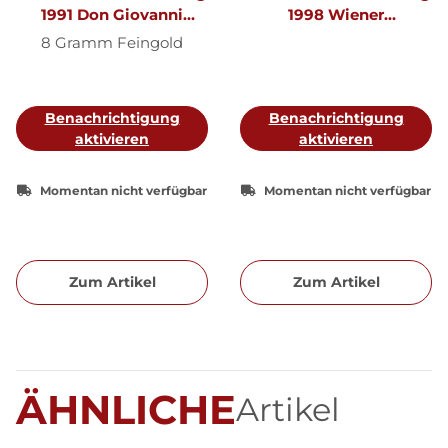
1991 Don Giovanni
1998 Wiener
Mozart Gold
Sängerknaben Gold
8 Gramm Feingold
Benachrichtigung
Benachrichtigung
aktivieren
aktivieren
Momentan nicht verfügbar
Momentan nicht verfügbar
Zum Artikel
Zum Artikel
ÄHNLICHE
Artikel