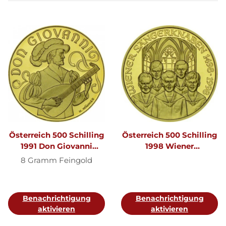
Österreich 500 Schilling
Österreich 500 Schilling
1991 Don Giovanni
1998 Wiener
Mozart Gold
Sängerknaben Gold
8 Gramm Feingold
Benachrichtigung
Benachrichtigung
aktivieren
aktivieren