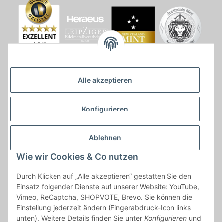
Alle akzeptieren
Konfigurieren
Ablehnen
Wie wir Cookies & Co nutzen
* * Lieferzeiten gelten ab Zahlungseingang und innerhalb
Durch Klicken auf „Alle akzeptieren“ gestatten Sie den
Deutschland.Irrtümer vorbehalten. Angaben zur
Einsatz folgender Dienste auf unserer Website: YouTube,
Auflagenhöhe, Durchmesser, etc. werden nicht garantiert. Der
Vimeo, ReCaptcha, SHOPVOTE, Brevo. Sie können die
Kaufvertrag bleibt davon unbetroffen. Alle angegebenen Preise
Einstellung jederzeit ändern (Fingerabdruck-Icon links
sind incl. der gesetzlichen UST und, zzgl.
Versand
| Das Angebot
unten). Weitere Details finden Sie unter
Konfigurieren
und