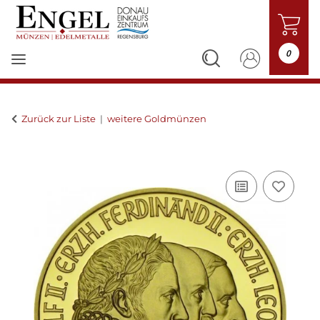
0
Zurück zur Liste
weitere Goldmünzen