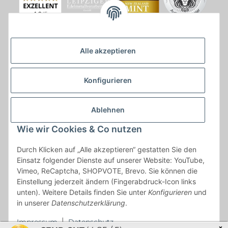
Alle akzeptieren
Konfigurieren
Ablehnen
Wie wir Cookies & Co nutzen
* * Lieferzeiten gelten ab Zahlungseingang und innerhalb
Durch Klicken auf „Alle akzeptieren“ gestatten Sie den
Deutschland.Irrtümer vorbehalten. Angaben zur
Einsatz folgender Dienste auf unserer Website: YouTube,
Auflagenhöhe, Durchmesser, etc. werden nicht garantiert. Der
Vimeo, ReCaptcha, SHOPVOTE, Brevo. Sie können die
Kaufvertrag bleibt davon unbetroffen. Alle angegebenen Preise
Einstellung jederzeit ändern (Fingerabdruck-Icon links
sind incl. der gesetzlichen UST und, zzgl.
Versand
| Das Angebot
unten). Weitere Details finden Sie unter
Konfigurieren
und
"kostenlose Lieferung" bezieht sich aussließlich auf den
in unserer
Datenschutzerklärung
.
Versand innerhalb Deutschlands (Inseln ausgenommen).
Impressum
|
Datenschutz
×