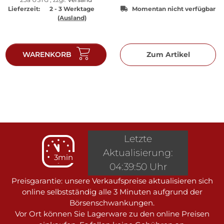
Lieferzeit:
2 - 3 Werktage
Momentan nicht verfügbar
(Ausland)
WARENKORB
Zum Artikel
Letzte
Aktualisierung:
3min
04:39:50 Uhr
Preisgarantie: unsere Verkaufspreise aktualisieren sich
online selbstständig alle 3 Minuten aufgrund der
Börsenschwankungen.
Vor Ort können Sie Lagerware zu den online Preisen