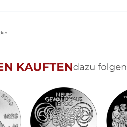
nden
EN KAUFTEN
dazu folgen