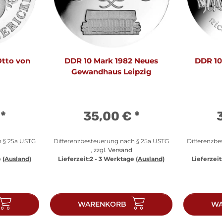
Otto von
DDR 10 Mark 1982 Neues
DDR 10
Gewandhaus Leipzig
€
*
35,00 €
*
h § 25a USTG
Differenzbesteuerung nach § 25a USTG
Differenzb
, zzgl.
Versand
e
(Ausland)
Lieferzeit:
2 - 3 Werktage
(Ausland)
Lieferzeit
WARENKORB
WA