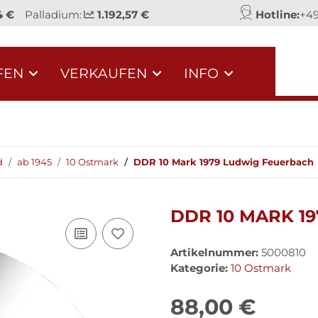
4 €
Palladium:
1.192,57 €
Hotline:
+49
FEN
VERKAUFEN
INFO
d
ab 1945
10 Ostmark
DDR 10 Mark 1979 Ludwig Feuerbach
DDR 10 MARK 1
Artikelnummer:
5000810
Kategorie:
10 Ostmark
88,00 €