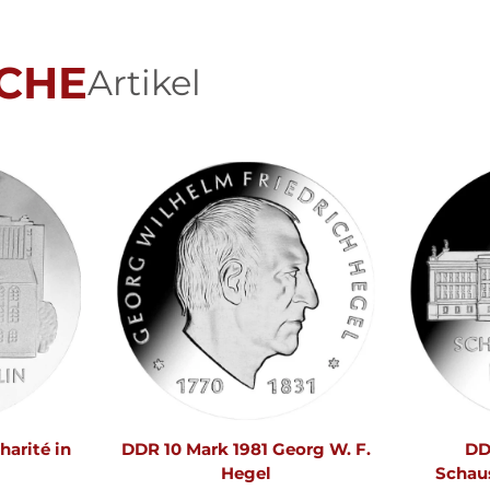
CHE
Artikel
arité in
DDR 10 Mark 1981 Georg W. F.
DD
Hegel
Schaus