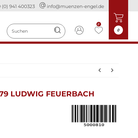
 (0) 941 400323
info@muenzen-engel.de
0
0
979 LUDWIG FEUERBACH