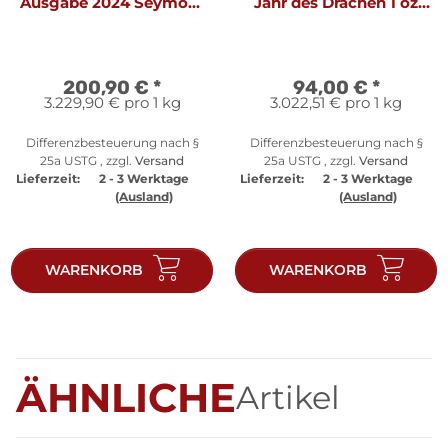
Ausgabe 2024 Seymour
Jahr des Drachen 1 oz
Unicorn 2 oz Silber
Silber
200,90 €
*
94,00 €
*
3.229,90 € pro 1 kg
3.022,51 € pro 1 kg
Differenzbesteuerung nach §
Differenzbesteuerung nach §
25a USTG , zzgl.
Versand
25a USTG , zzgl.
Versand
Lieferzeit:
2 - 3 Werktage
Lieferzeit:
2 - 3 Werktage
(Ausland)
(Ausland)
WARENKORB
WARENKORB
ÄHNLICHE
Artikel