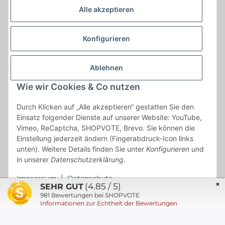
Alle akzeptieren
Konfigurieren
Ablehnen
Wie wir Cookies & Co nutzen
Durch Klicken auf „Alle akzeptieren“ gestatten Sie den
Einsatz folgender Dienste auf unserer Website: YouTube,
Vimeo, ReCaptcha, SHOPVOTE, Brevo. Sie können die
* * Lieferzeiten gelten ab Zahlungseingang und innerhalb
Einstellung jederzeit ändern (Fingerabdruck-Icon links
unten). Weitere Details finden Sie unter
Konfigurieren
und
Deutschland.Irrtümer vorbehalten. Angaben zur
in unserer
Datenschutzerklärung
.
Auflagenhöhe, Durchmesser, etc. werden nicht garantiert. Der
Kaufvertrag bleibt davon unbetroffen. Alle angegebenen Preise
Impressum
|
Datenschutz
sind incl. der gesetzlichen UST und, zzgl.
Versand
| Das Angebot
×
(4.85 / 5)
SEHR GUT
"kostenlose Lieferung" bezieht sich aussließlich auf den
981
Bewertungen bei SHOPVOTE
Informationen zur Echtheit der Bewertungen
Versand innerhalb Deutschlands (Inseln ausgenommen).