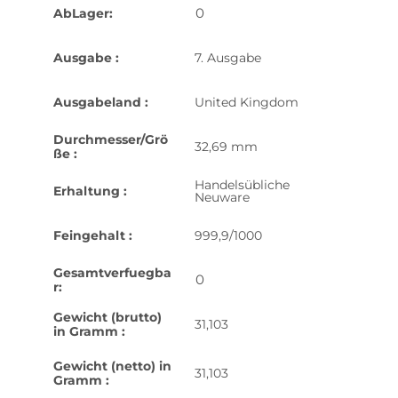
0
AbLager:
Ausgabe :
7. Ausgabe
Ausgabeland :
United Kingdom
Durchmesser/Grö
32,69 mm
ße :
Handelsübliche
Erhaltung :
Neuware
Feingehalt :
999,9/1000
Gesamtverfuegba
0
r:
Gewicht (brutto)
31,103
in Gramm :
Gewicht (netto) in
31,103
Gramm :