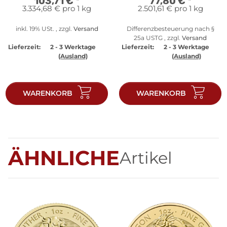
103,71 €
*
77,80 €
*
3.334,68 € pro 1 kg
2.501,61 € pro 1 kg
inkl. 19% USt. , zzgl.
Versand
Differenzbesteuerung nach §
25a USTG , zzgl.
Versand
Lieferzeit:
2 - 3 Werktage
Lieferzeit:
2 - 3 Werktage
(Ausland)
(Ausland)
WARENKORB
WARENKORB
ÄHNLICHE
Artikel