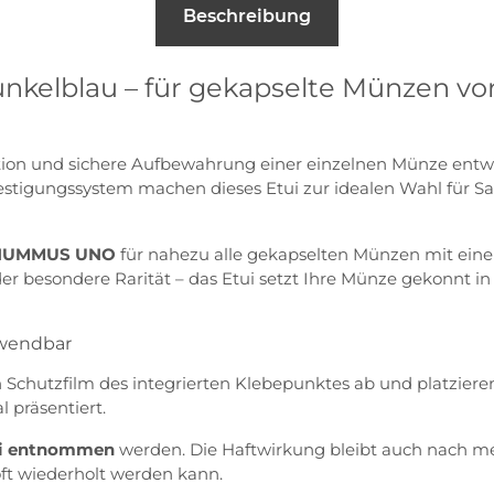
Beschreibung
elblau – für gekapselte Münzen vo
ation und sichere Aufbewahrung einer einzelnen Münze entwi
tigungssystem machen dieses Etui zur idealen Wahl für Sa
NUMMUS UNO
für nahezu alle gekapselten Münzen mit ei
sondere Rarität – das Etui setzt Ihre Münze gekonnt in Sz
wendbar
 Schutzfilm des integrierten Klebepunktes ab und platziere
 präsentiert.
ei entnommen
werden. Die Haftwirkung bleibt auch nach me
t wiederholt werden kann.