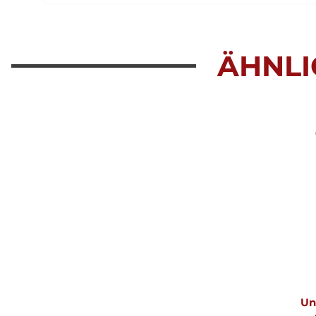
ÄHNLI
Un