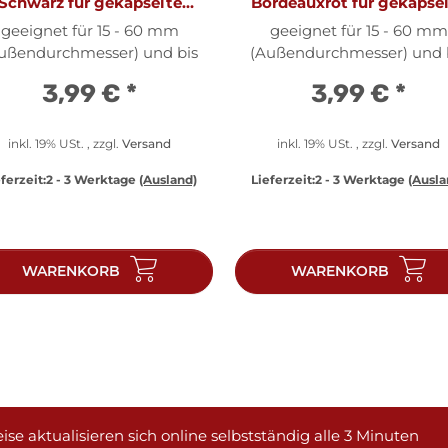
Schwarz für gekapselte
Bordeauxrot für gekapse
ünzen von 15 bis 60 mm
Münzen von 15 bis 60 
geeignet für 15 - 60 mm
geeignet für 15 - 60 mm
(Außendurchmesser)
(Außendurchmesser)
ußendurchmesser) und bis
(Außendurchmesser) und 
zu 10 mm Höhe
zu 10 mm Höhe
3,99 €
*
3,99 €
*
inkl. 19% USt. , zzgl.
Versand
inkl. 19% USt. , zzgl.
Versand
ferzeit:
2 - 3 Werktage
(Ausland)
Lieferzeit:
2 - 3 Werktage
(Ausla
WARENKORB
WARENKORB
ise aktualisieren sich online selbstständig alle 3 Minuten