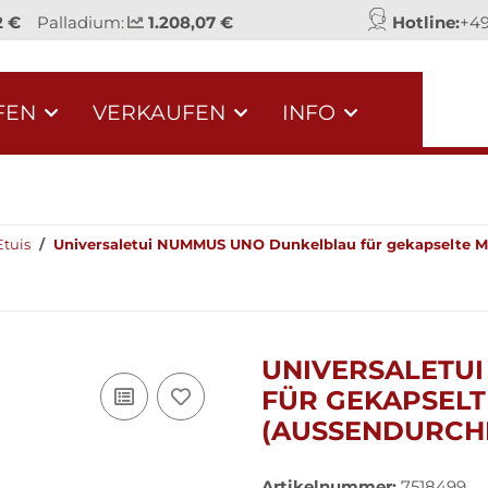
2 €
Palladium:
1.208,07 €
Hotline:
+49
FEN
VERKAUFEN
INFO
Etuis
Universaletui NUMMUS UNO Dunkelblau für gekapselte 
UNIVERSALETU
FÜR GEKAPSELT
(AUSSENDURCH
Artikelnummer:
7518499