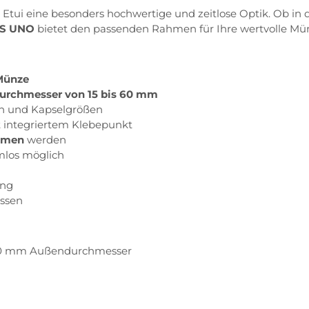
ui eine besonders hochwertige und zeitlose Optik. Ob in der
S UNO
bietet den passenden Rahmen für Ihre wertvolle Mü
Münze
urchmesser von 15 bis 60 mm
ien und Kapselgrößen
 integriertem Klebepunkt
mmen
werden
mlos möglich
ung
üssen
 60 mm Außendurchmesser