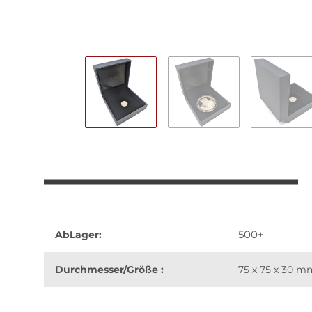
500+
AbLager:
Durchmesser/Größe :
75 x 75 x 30 m
weitere Registerkarten anzeigen