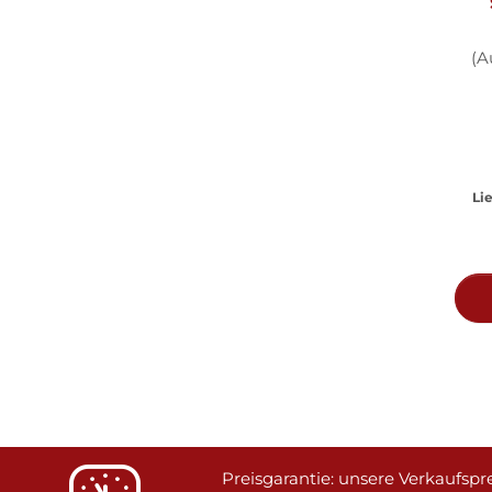
M
(A
Lie
Preisgarantie: unsere Verkaufspre