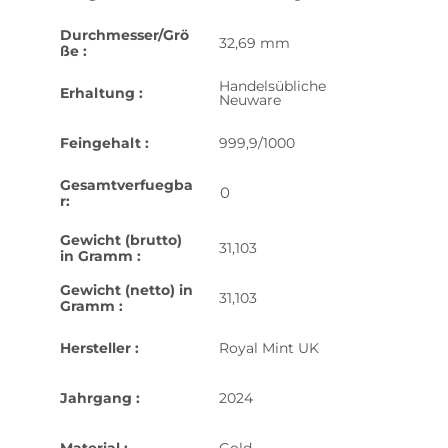
Durchmesser/Grö
32,69 mm
ße :
Handelsübliche
Erhaltung :
Neuware
Feingehalt :
999,9/1000
Gesamtverfuegba
0
r:
Gewicht (brutto)
31,103
in Gramm :
Gewicht (netto) in
31,103
Gramm :
Hersteller :
Royal Mint UK
Jahrgang :
2024
Material :
Gold