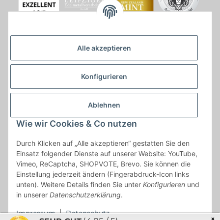
Alle akzeptieren
Konfigurieren
Ablehnen
Wie wir Cookies & Co nutzen
* * Lieferzeiten gelten ab Zahlungseingang und innerhalb
Durch Klicken auf „Alle akzeptieren“ gestatten Sie den
Deutschland.Irrtümer vorbehalten. Angaben zur
Einsatz folgender Dienste auf unserer Website: YouTube,
Auflagenhöhe, Durchmesser, etc. werden nicht garantiert. Der
Vimeo, ReCaptcha, SHOPVOTE, Brevo. Sie können die
Kaufvertrag bleibt davon unbetroffen. Alle angegebenen Preise
Einstellung jederzeit ändern (Fingerabdruck-Icon links
sind incl. der gesetzlichen UST und, zzgl.
Versand
| Das Angebot
unten). Weitere Details finden Sie unter
Konfigurieren
und
"kostenlose Lieferung" bezieht sich aussließlich auf den
in unserer
Datenschutzerklärung
.
Versand innerhalb Deutschlands (Inseln ausgenommen).
Impressum
|
Datenschutz
×