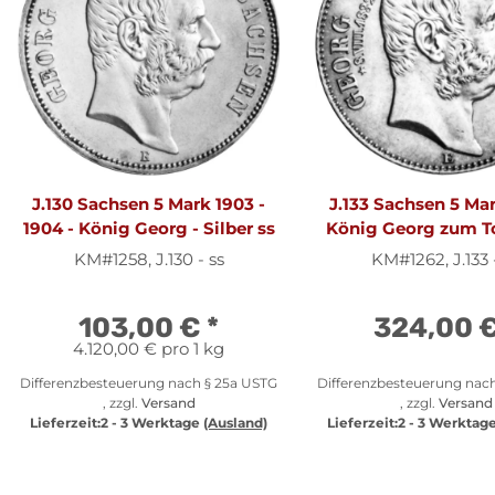
J.130 Sachsen 5 Mark 1903 -
J.133 Sachsen 5 Mar
1904 - König Georg - Silber ss
König Georg zum To
vz
KM#1258, J.130 - ss
KM#1262, J.133 
103,00 €
*
324,00 
4.120,00 € pro 1 kg
Differenzbesteuerung nach § 25a USTG
Differenzbesteuerung nac
, zzgl.
Versand
, zzgl.
Versand
Lieferzeit:
2 - 3 Werktage
(Ausland)
Lieferzeit:
2 - 3 Werktag