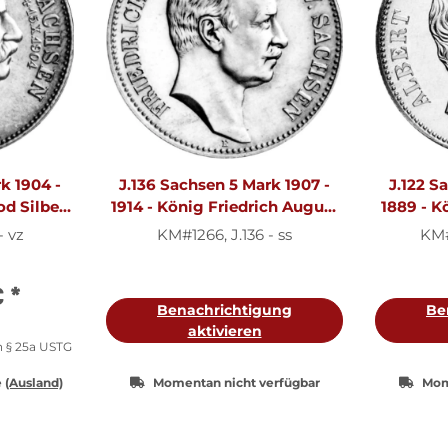
k 1904 -
J.136 Sachsen 5 Mark 1907 -
J.122 S
d Silber
1914 - König Friedrich August
1889 - Kö
III. - Silber ss
- vz
KM#1266, J.136 - ss
KM#1
€
*
Benachrichtigung
Be
aktivieren
h § 25a USTG
e
(Ausland)
Momentan nicht verfügbar
Mom