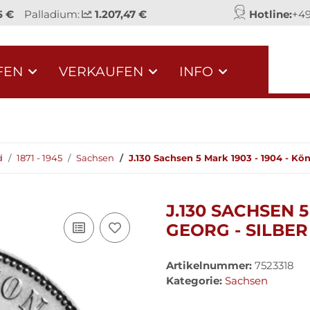
5 €
Palladium:
1.207,47 €
Hotline:
+49
FEN
VERKAUFEN
INFO
d
1871 - 1945
Sachsen
J.130 Sachsen 5 Mark 1903 - 1904 - Kön
J.130 SACHSEN 5
GEORG - SILBER
Artikelnummer:
7523318
Kategorie:
Sachsen