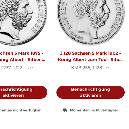
achsen 5 Mark 1875 -
J.128 Sachsen 5 Mark 1902 -
nig Albert - Silber s-
König Albert zum Tod - Silber
ss
ss
237, J.122 - s-ss
KM#1256, J.128 - ss
nachrichtigung
Benachrichtigung
aktivieren
aktivieren
entan nicht verfügbar
Momentan nicht verfügbar