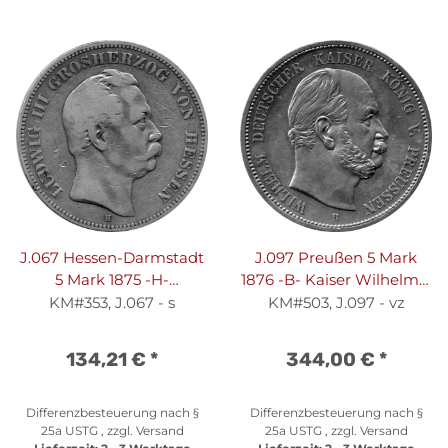
J.067 Hessen-Darmstadt
J.097 Preußen 5 Mark
5 Mark 1875 -H-
1876 -B- Kaiser Wilhelm I.
Großherzog Ludwig IIII. -
- Silber vz
KM#353, J.067 - s
KM#503, J.097 - vz
Silber s
134,21 €
*
344,00 €
*
Differenzbesteuerung nach §
Differenzbesteuerung nach §
25a USTG , zzgl.
Versand
25a USTG , zzgl.
Versand