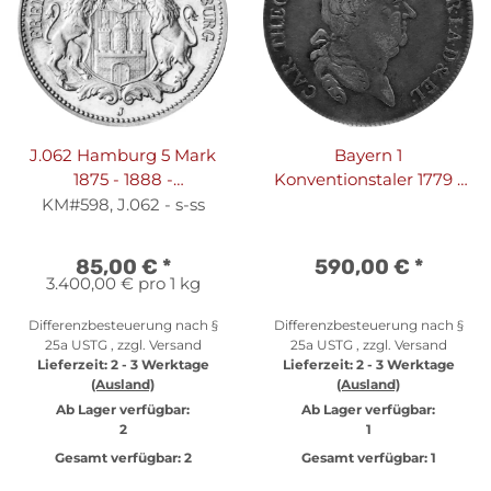
J.062 Hamburg 5 Mark
Bayern 1
1875 - 1888 -
Konventionstaler 1779 -
Stadtwappen - Silber s-ss
Kurfürst Karl II. Theodor
KM#598, J.062 - s-ss
1777-1799, KM#560.3
85,00 €
*
590,00 €
*
3.400,00 € pro 1 kg
Differenzbesteuerung nach §
Differenzbesteuerung nach §
25a USTG , zzgl.
Versand
25a USTG , zzgl.
Versand
Lieferzeit:
2 - 3 Werktage
Lieferzeit:
2 - 3 Werktage
(Ausland)
(Ausland)
Ab Lager verfügbar:
Ab Lager verfügbar:
2
1
Gesamt verfügbar:
2
Gesamt verfügbar:
1