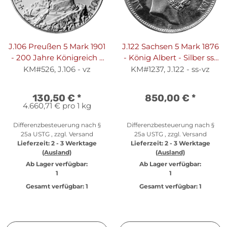
J.106 Preußen 5 Mark 1901
J.122 Sachsen 5 Mark 1876
- 200 Jahre Königreich -
- König Albert - Silber ss-
Silber vz
vz
KM#526, J.106 - vz
KM#1237, J.122 - ss-vz
130,50 €
*
850,00 €
*
4.660,71 € pro 1 kg
Differenzbesteuerung nach §
Differenzbesteuerung nach §
25a USTG , zzgl.
Versand
25a USTG , zzgl.
Versand
Lieferzeit:
2 - 3 Werktage
Lieferzeit:
2 - 3 Werktage
(Ausland)
(Ausland)
Ab Lager verfügbar:
Ab Lager verfügbar:
1
1
Gesamt verfügbar:
1
Gesamt verfügbar:
1