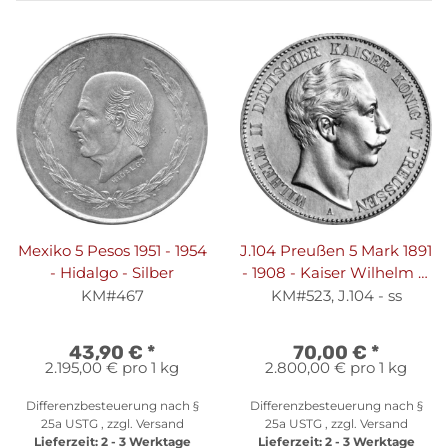
Mexiko 5 Pesos 1951 - 1954
J.104 Preußen 5 Mark 1891
- Hidalgo - Silber
- 1908 - Kaiser Wilhelm II.
- Silber ss
KM#467
KM#523, J.104 - ss
43,90 €
*
70,00 €
*
2.195,00 € pro 1 kg
2.800,00 € pro 1 kg
Differenzbesteuerung nach §
Differenzbesteuerung nach §
25a USTG , zzgl.
Versand
25a USTG , zzgl.
Versand
Lieferzeit:
2 - 3 Werktage
Lieferzeit:
2 - 3 Werktage