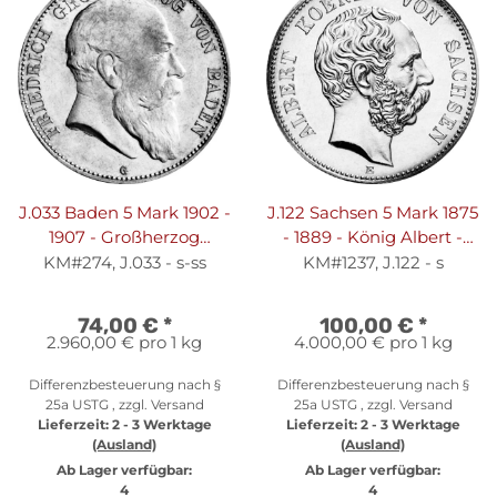
J.033 Baden 5 Mark 1902 -
J.122 Sachsen 5 Mark 1875
1907 - Großherzog
- 1889 - König Albert -
Friedrich I. - Silber s-ss
Silber s
KM#274, J.033 - s-ss
KM#1237, J.122 - s
74,00 €
*
100,00 €
*
2.960,00 € pro 1 kg
4.000,00 € pro 1 kg
Differenzbesteuerung nach §
Differenzbesteuerung nach §
25a USTG , zzgl.
Versand
25a USTG , zzgl.
Versand
Lieferzeit:
2 - 3 Werktage
Lieferzeit:
2 - 3 Werktage
(Ausland)
(Ausland)
Ab Lager verfügbar:
Ab Lager verfügbar:
4
4