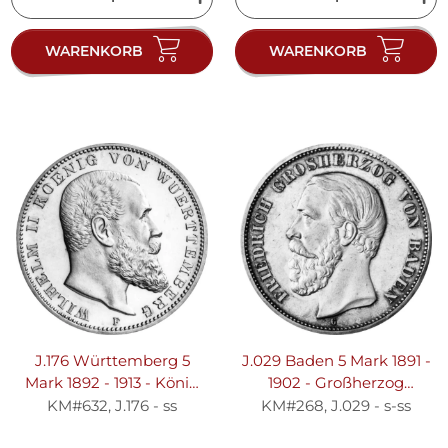
WARENKORB
WARENKORB
J.176 Württemberg 5
J.029 Baden 5 Mark 1891 -
Mark 1892 - 1913 - König
1902 - Großherzog
Wilhelm II. - Silber ss
Friedrich I. - Silber s-ss
KM#632, J.176 - ss
KM#268, J.029 - s-ss