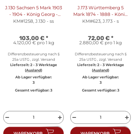
J.130 Sachsen 5 Mark 1903
J.173 Württemberg 5
- 1904 - König Georg -
Mark 1874 - 1888 - König
Silber ss
Karl - Silber s
KM#1258, J.130 - ss
KM#623, J.173 - s
103,00 €
*
72,00 €
*
4.120,00 € pro 1 kg
2.880,00 € pro 1 kg
Differenzbesteuerung nach §
Differenzbesteuerung nach §
25a USTG , zzgl.
Versand
25a USTG , zzgl.
Versand
Lieferzeit:
2 - 3 Werktage
Lieferzeit:
2 - 3 Werktage
(Ausland)
(Ausland)
Ab Lager verfügbar:
Ab Lager verfügbar:
3
3
Gesamt verfügbar:
3
Gesamt verfügbar:
3
WARENKORB
WARENKORB