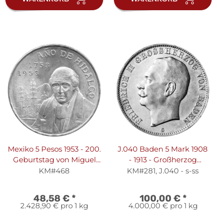
Mexiko 5 Pesos 1953 - 200.
J.040 Baden 5 Mark 1908
Geburtstag von Miguel
- 1913 - Großherzog
Hidalgo y Costilla - Silber
Friedrich II, - Silber s-ss
KM#468
KM#281, J.040 - s-ss
48,58 €
*
100,00 €
*
2.428,90 € pro 1 kg
4.000,00 € pro 1 kg