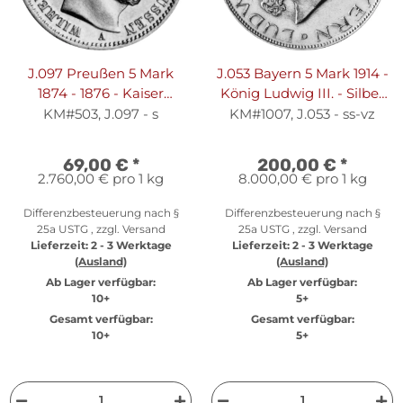
J.097 Preußen 5 Mark
J.053 Bayern 5 Mark 1914 -
1874 - 1876 - Kaiser
König Ludwig III. - Silber
Wilhelm I. - Silber s
ss-vz
KM#503, J.097 - s
KM#1007, J.053 - ss-vz
69,00 €
*
200,00 €
*
2.760,00 € pro 1 kg
8.000,00 € pro 1 kg
Differenzbesteuerung nach §
Differenzbesteuerung nach §
25a USTG , zzgl.
Versand
25a USTG , zzgl.
Versand
Lieferzeit:
2 - 3 Werktage
Lieferzeit:
2 - 3 Werktage
(Ausland)
(Ausland)
Ab Lager verfügbar:
Ab Lager verfügbar:
10+
5+
Gesamt verfügbar:
Gesamt verfügbar:
10+
5+