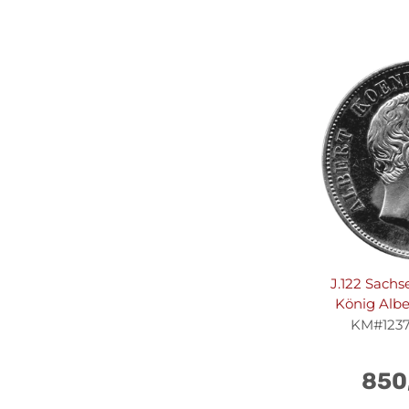
J.122 Sachs
König Alber
KM#1237, 
850