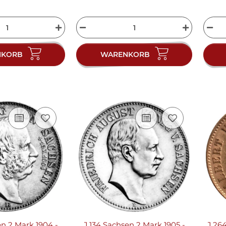
NKORB
WARENKORB
en 2 Mark 1904 -
J.134 Sachsen 2 Mark 1905 -
J.26