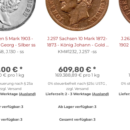
en 5 Mark 1903 -
J.257 Sachsen 10 Mark 1872-
J.26
Georg - Silber ss
1873 - König Johann - Gold -
1902 
ss
, J.130 - ss
KM#1232, J.257 -ss
,00 €
*
609,80 €
*
0 € pro 1 kg
169.388,89 € pro 1 kg
euerung nach § 25a
0% steuerbefreit nach §25c USTG ,
0% st
zzgl.
Versand
zzgl.
Versand
3 Werktage
(Ausland)
Lieferzeit:
2 - 3 Werktage
(Ausland)
Liefer
 verfügbar:
3
Ab Lager verfügbar:
3
verfügbar:
3
Gesamt verfügbar:
3