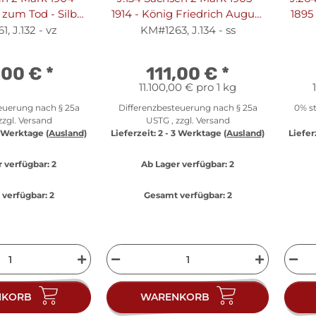
zum Tod - Silber
1914 - König Friedrich August
1895 
vz
III. - Silber ss
, J.132 - vz
KM#1263, J.134 - ss
,00 €
*
111,00 €
*
11.100,00 € pro 1 kg
euerung nach § 25a
Differenzbesteuerung nach § 25a
0% st
zzgl.
Versand
USTG , zzgl.
Versand
3 Werktage
(Ausland)
Lieferzeit:
2 - 3 Werktage
(Ausland)
Liefer
 verfügbar:
2
Ab Lager verfügbar:
2
verfügbar:
2
Gesamt verfügbar:
2
NKORB
WARENKORB