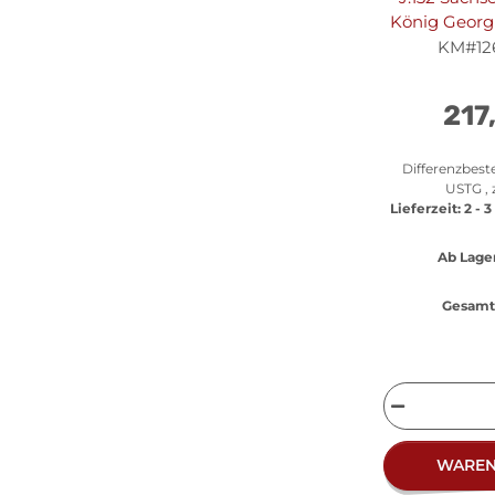
König Georg 
KM#1261
217
Differenzbest
USTG , 
Lieferzeit:
2 - 
Ab Lager
Gesamt 
WARE