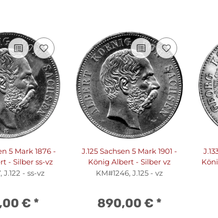
en 5 Mark 1876 -
J.125 Sachsen 5 Mark 1901 -
J.13
t - Silber ss-vz
König Albert - Silber vz
Köni
J.122 - ss-vz
KM#1246, J.125 - vz
,00 €
*
890,00 €
*