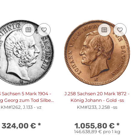
3 Sachsen 5 Mark 1904 -
J.258 Sachsen 20 Mark 1872 -
g Georg zum Tod Silber
König Johann - Gold -ss
vz
KM#1262, J.133 - vz
KM#1233, J.258 -ss
324,00 €
*
1.055,80 €
*
146.638,89 € pro 1 kg