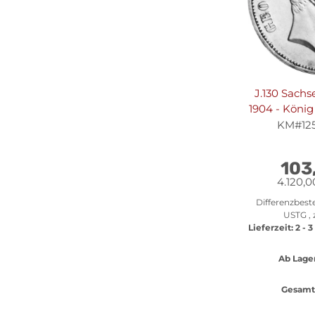
J.130 Sachs
1904 - König 
KM#1258
103
4.120,0
Differenzbest
USTG , 
Lieferzeit:
2 - 
Ab Lager
Gesamt 