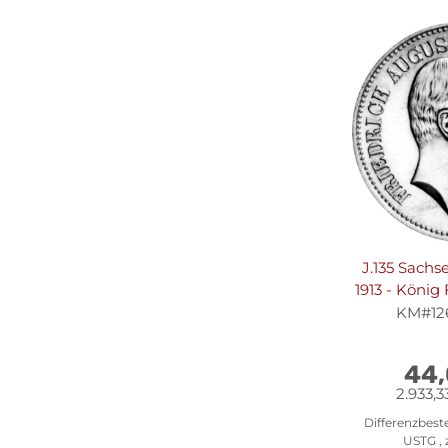
J.135 Sachs
1913 - König
III. 
KM#1267
44
2.933,3
Differenzbest
USTG , 