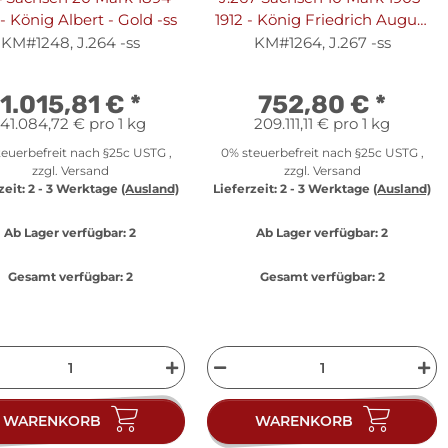
- König Albert - Gold -ss
1912 - König Friedrich August
III. - Gold -ss
KM#1248, J.264 -ss
KM#1264, J.267 -ss
1.015,81 €
*
752,80 €
*
141.084,72 € pro 1 kg
209.111,11 € pro 1 kg
euerbefreit nach §25c USTG ,
0% steuerbefreit nach §25c USTG ,
zzgl.
Versand
zzgl.
Versand
zeit:
2 - 3 Werktage
(Ausland)
Lieferzeit:
2 - 3 Werktage
(Ausland)
Ab Lager verfügbar:
2
Ab Lager verfügbar:
2
Gesamt verfügbar:
2
Gesamt verfügbar:
2
WARENKORB
WARENKORB