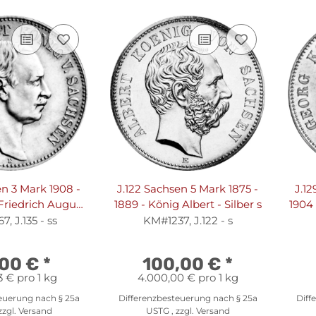
en 3 Mark 1908 -
J.122 Sachsen 5 Mark 1875 -
J.12
 Friedrich August
1889 - König Albert - Silber s
1904 
- Silber ss
, J.135 - ss
KM#1237, J.122 - s
,00 €
*
100,00 €
*
3 € pro 1 kg
4.000,00 € pro 1 kg
euerung nach § 25a
Differenzbesteuerung nach § 25a
Diff
zzgl.
Versand
USTG , zzgl.
Versand