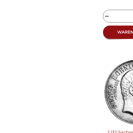
WARE
J.132 Sachs