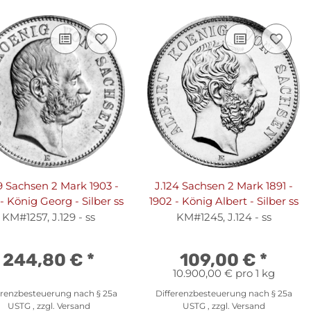
9 Sachsen 2 Mark 1903 -
J.124 Sachsen 2 Mark 1891 -
- König Georg - Silber ss
1902 - König Albert - Silber ss
KM#1257, J.129 - ss
KM#1245, J.124 - ss
244,80 €
*
109,00 €
*
10.900,00 € pro 1 kg
erenzbesteuerung nach § 25a
Differenzbesteuerung nach § 25a
USTG , zzgl.
Versand
USTG , zzgl.
Versand