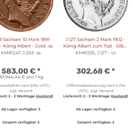
3 Sachsen 10 Mark 1891-
J.127 Sachsen 2 Mark 1902 -
- König Albert - Gold -ss
König Albert zum Tod - Silber
vz
KM#1247, J.263 -ss
KM#1255, J.127 - vz
583,00 €
*
302,68 €
*
161.944,44 € pro 1 kg
euerbefreit nach §25c USTG ,
Differenzbesteuerung nach § 25a
zzgl.
Versand
USTG , zzgl.
Versand
zeit:
2 - 3 Werktage
(Ausland)
Lieferzeit:
2 - 3 Werktage
(Ausland)
Ab Lager verfügbar:
3
Ab Lager verfügbar:
2
Gesamt verfügbar:
3
Gesamt verfügbar:
2