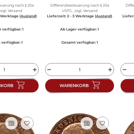
euerung nach § 25a
Differenzbesteuerung nach § 25a
Diff
zzgl.
Versand
USTG , zzgl.
Versand
3 Werktage
(Ausland)
Lieferzeit:
2 - 3 Werktage
(Ausland)
Liefer
r verfügbar:
1
Ab Lager verfügbar:
1
verfügbar:
1
Gesamt verfügbar:
1
NKORB
WARENKORB