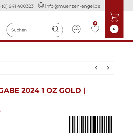
 (0) 941 400323
info@muenzen-engel.de
0
0
SGABE 2024 1 OZ GOLD |
)