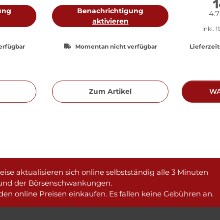
1
ung
Benachrichtigung
4.7
aktivieren
inkl. 
erfügbar
Momentan nicht verfügbar
Lieferzeit
Zum Artikel
WA
ise aktualisieren sich online selbstständig alle 3 Minuten
und der Börsenschwankungen.
en online Preisen einkaufen. Es fallen keine Gebühren an.