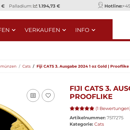
 €
Palladium:
1.194,73 €
Hotline:
+49
FEN
VERKAUFEN
INFO
dmünzen
Cats
Fiji CATS 3. Ausgabe 2024 1 oz Gold | Prooflike
FIJI CATS 3. AU
PROOFLIKE
(1 Bewertungen
Artikelnummer:
7517275
Kategorie:
Cats