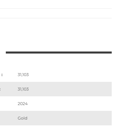
 :
31,103
:
31,103
2024
Gold