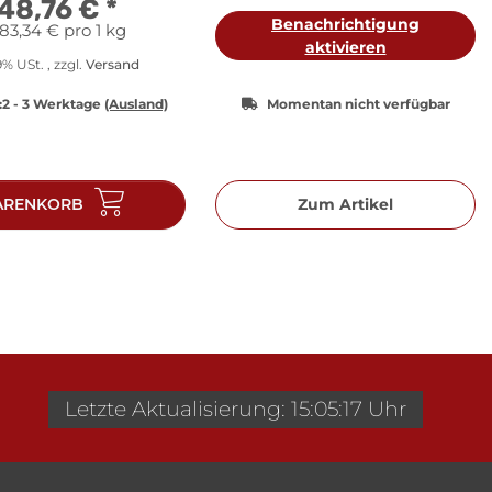
48,76 €
*
Benachrichtigung
83,34 € pro 1 kg
aktivieren
19% USt. , zzgl.
Versand
:
2 - 3 Werktage
(Ausland)
Momentan nicht verfügbar
RENKORB
Zum Artikel
Letzte Aktualisierung: 15:05:17 Uhr