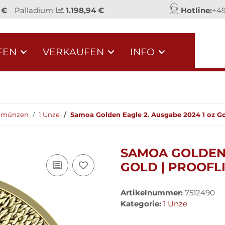
 €
Palladium:
1.198,94 €
Hotline:
+49
FEN
VERKAUFEN
INFO
dmünzen
1 Unze
Samoa Golden Eagle 2. Ausgabe 2024 1 oz Gol
SAMOA GOLDEN 
GOLD | PROOFL
Artikelnummer:
7512490
Kategorie:
1 Unze