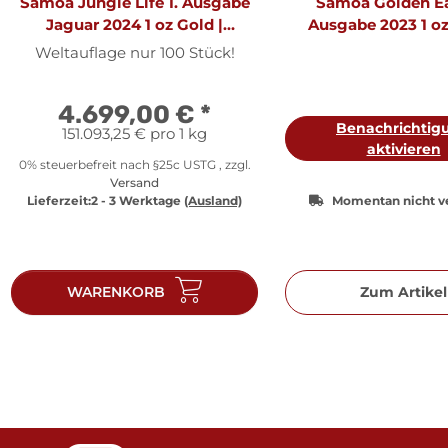
Samoa Jungle Life 1. Ausgabe
Samoa Golden Ea
Jaguar 2024 1 oz Gold |
Ausgabe 2023 1 oz
Prooflike
Prooflike
Weltauflage nur 100 Stück!
4.699,00 €
*
Benachrichtig
151.093,25 € pro 1 kg
aktivieren
0% steuerbefreit nach §25c USTG , zzgl.
Versand
Lieferzeit:
2 - 3 Werktage
(Ausland)
Momentan nicht v
WARENKORB
Zum Artikel