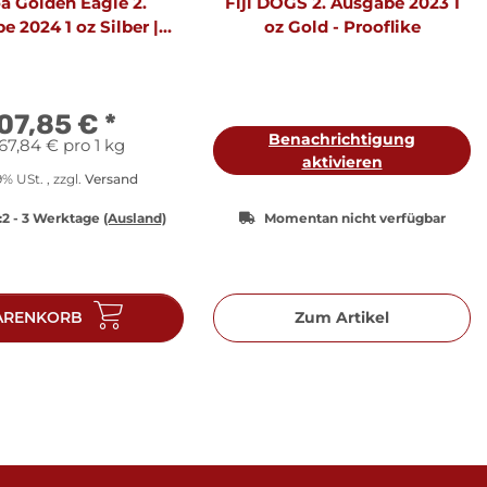
 Golden Eagle 2.
Fiji DOGS 2. Ausgabe 2023 1
 2024 1 oz Silber |
oz Gold - Prooflike
ike - Originalfolie
07,85 €
*
Benachrichtigung
67,84 € pro 1 kg
aktivieren
19% USt. , zzgl.
Versand
:
2 - 3 Werktage
(Ausland)
Momentan nicht verfügbar
RENKORB
Zum Artikel