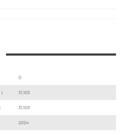
0
 :
31,103
:
31,103
2024