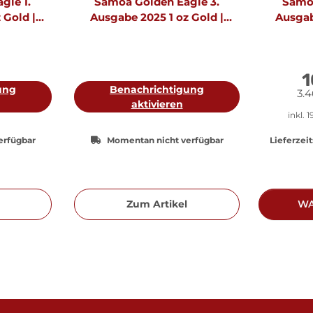
gle 1.
Samoa Golden Eagle 3.
Samoa
 Gold |
Ausgabe 2025 1 oz Gold |
Ausgabe
Prooflike
Proofl
1
ung
Benachrichtigung
3.4
aktivieren
inkl. 
erfügbar
Momentan nicht verfügbar
Lieferzeit
Zum Artikel
WA