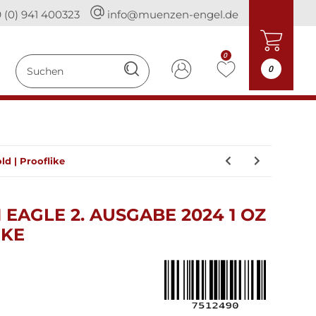
 (0) 941 400323
info@muenzen-engel.de
0
0
d | Prooflike
EAGLE 2. AUSGABE 2024 1 OZ
IKE