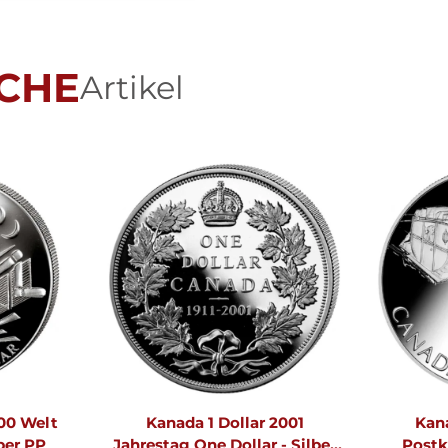
CHE
Artikel
000 Welt
Kanada 1 Dollar 2001
Kana
ber PP
Jahrestag One Dollar - Silber
Postk