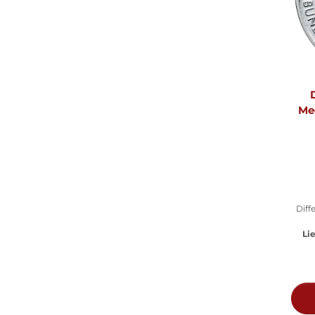
Me
Diff
Lie