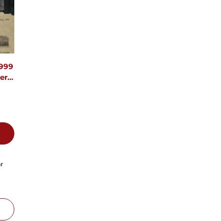
999
er
 -
r