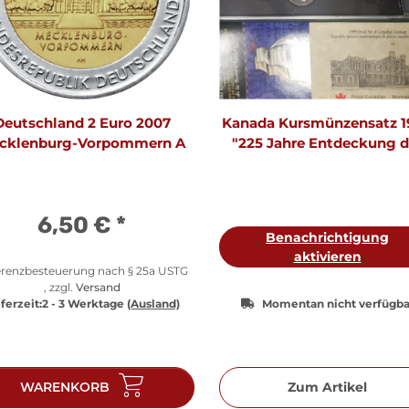
Deutschland 2 Euro 2007
Kanada Kursmünzensatz 1
cklenburg-Vorpommern A
"225 Jahre Entdeckung d
Queen Charlotte Inseln"
Polierte Platte
6,50 €
*
Benachrichtigung
aktivieren
erenzbesteuerung nach § 25a USTG
, zzgl.
Versand
ferzeit:
2 - 3 Werktage
(Ausland)
Momentan nicht verfügba
WARENKORB
Zum Artikel