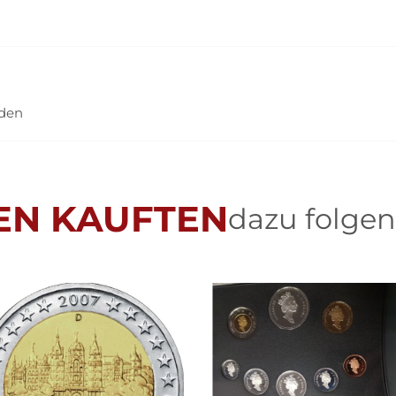
nden
EN KAUFTEN
dazu folgen