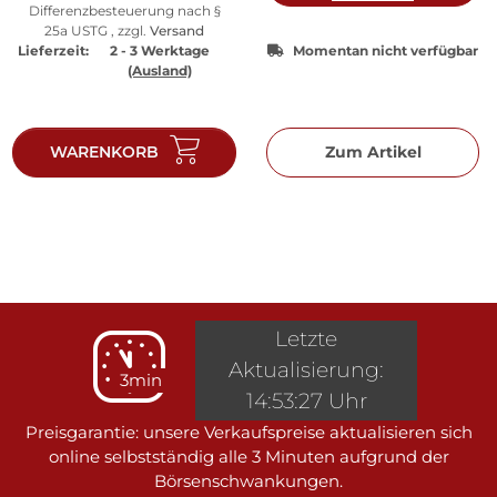
Differenzbesteuerung nach §
25a USTG , zzgl.
Versand
Lieferzeit:
2 - 3 Werktage
Momentan nicht verfügbar
(Ausland)
WARENKORB
Zum Artikel
Letzte
Aktualisierung:
3min
14:53:27 Uhr
Preisgarantie: unsere Verkaufspreise aktualisieren sich
online selbstständig alle 3 Minuten aufgrund der
Börsenschwankungen.