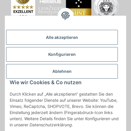
Alle akzeptieren
Konfigurieren
Ablehnen
Wie wir Cookies & Co nutzen
* * Lieferzeiten gelten ab Zahlungseingang und innerhalb
Durch Klicken auf „Alle akzeptieren“ gestatten Sie den
Deutschland.Irrtümer vorbehalten. Angaben zur
Einsatz folgender Dienste auf unserer Website: YouTube,
Auflagenhöhe, Durchmesser, etc. werden nicht garantiert. Der
Vimeo, ReCaptcha, SHOPVOTE, Brevo. Sie können die
Kaufvertrag bleibt davon unbetroffen. Alle angegebenen Preise
Einstellung jederzeit ändern (Fingerabdruck-Icon links
sind incl. der gesetzlichen UST und, zzgl.
Versand
| Das Angebot
unten). Weitere Details finden Sie unter
Konfigurieren
und
"kostenlose Lieferung" bezieht sich aussließlich auf den
in unserer
Datenschutzerklärung
.
Versand innerhalb Deutschlands (Inseln ausgenommen).