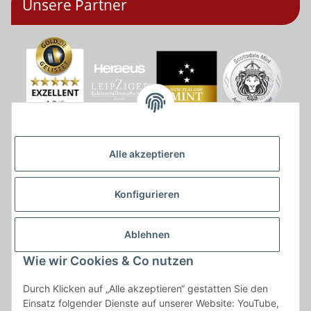
Unsere Partner
Alle akzeptieren
Konfigurieren
Ablehnen
Wie wir Cookies & Co nutzen
* * Lieferzeiten gelten ab Zahlungseingang und innerhalb
Durch Klicken auf „Alle akzeptieren“ gestatten Sie den
Deutschland.Irrtümer vorbehalten. Angaben zur
Einsatz folgender Dienste auf unserer Website: YouTube,