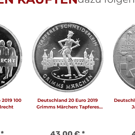
 2019 100
Deutschland 20 Euro 2019
Deutschl
lrecht
Grimms Märchen: Tapferes
J
Schneiderlein
€
*
43,00 €
*