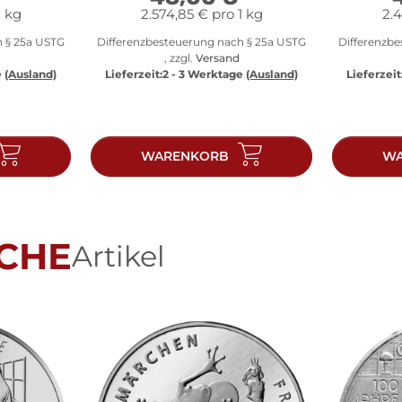
1 kg
2.574,85 € pro 1 kg
2.4
h § 25a USTG
Differenzbesteuerung nach § 25a USTG
Differenzb
, zzgl.
Versand
e
(Ausland)
Lieferzeit:
2 - 3 Werktage
(Ausland)
Lieferzeit
WARENKORB
WA
CHE
Artikel