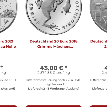
ro 2021
Deutschland 20 Euro 2018
Deutschl
au Holle
Grimms Märchen:
J
Froschkönig
€
*
43,00 €
*
1 kg
2.574,85 € pro 1 kg
2.4
h § 25a USTG
Differenzbesteuerung nach § 25a USTG
Differenzb
, zzgl.
Versand
e
(Ausland)
Lieferzeit:
2 - 3 Werktage
(Ausland)
Lieferzeit