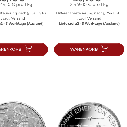
49,10 € pro 1 kg
2.449,10 € pro 1 kg
esteuerung nach § 25a USTG
Differenzbesteuerung nach § 25a USTG
, zzgl.
Versand
, zzgl.
Versand
:
2 - 3 Werktage
(Ausland)
Lieferzeit:
2 - 3 Werktage
(Ausland)
RENKORB
WARENKORB