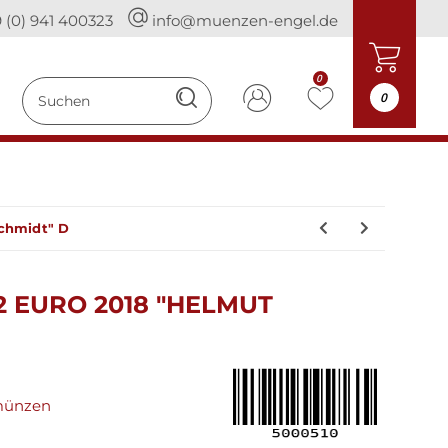
 (0) 941 400323
info@muenzen-engel.de
0
0
Schmidt" D
 EURO 2018 "HELMUT
münzen