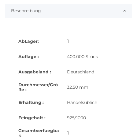
Beschreibung
1
AbLager:
Auflage :
400.000 Stück
Ausgabeland :
Deutschland
Durchmesser/Grö
32,50 mm
ße :
Erhaltung :
Handelsüblich
Feingehalt :
925/1000
Gesamtverfuegba
1
r: