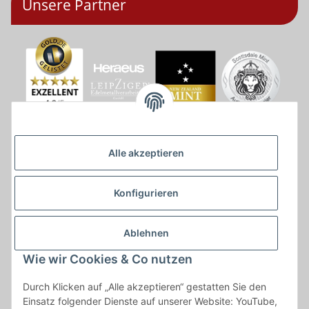
Unsere Partner
Alle akzeptieren
Konfigurieren
Ablehnen
Wie wir Cookies & Co nutzen
* * Lieferzeiten gelten ab Zahlungseingang und innerhalb
Durch Klicken auf „Alle akzeptieren“ gestatten Sie den
Deutschland.Irrtümer vorbehalten. Angaben zur
Einsatz folgender Dienste auf unserer Website: YouTube,