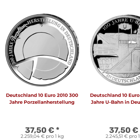
Deutschland 10 Euro 2010 300
Deutschland 10 Euro
Jahre Porzellanherstellung
Jahre U-Bahn in De
37,50 €
*
37,50 €
2.259,04 € pro 1 kg
2.245,51 € pro 