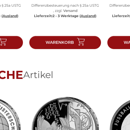
h § 25a USTG
Differenzbesteuerung nach § 25a USTG
Differenzb
, zzgl.
Versand
e
(Ausland)
Lieferzeit:
2 - 3 Werktage
(Ausland)
Lieferzeit
WARENKORB
WA
CHE
Artikel