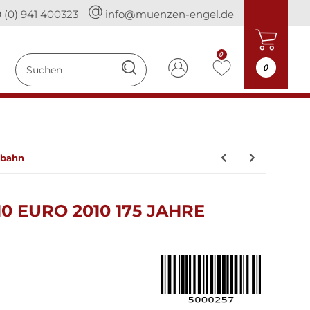
 (0) 941 400323
info@muenzen-engel.de
0
0
nbahn
 EURO 2010 175 JAHRE