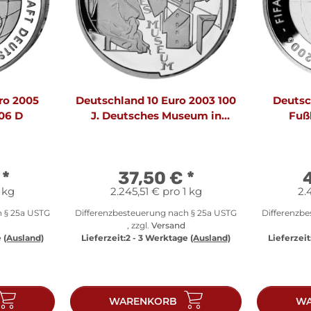
ro 2005
Deutschland 10 Euro 2003 100
Deutsc
06 D
J. Deutsches Museum in
Fuß
München
€
*
37,50 €
*
 kg
2.245,51 € pro 1 kg
2.
h § 25a USTG
Differenzbesteuerung nach § 25a USTG
Differenzb
, zzgl.
Versand
e
(Ausland)
Lieferzeit:
2 - 3 Werktage
(Ausland)
Lieferzeit
WARENKORB
WA