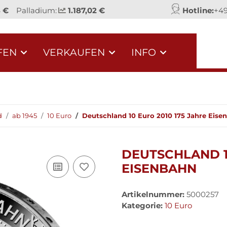
8 €
Palladium:
1.187,02 €
Hotline:
+49
FEN
VERKAUFEN
INFO
d
ab 1945
10 Euro
Deutschland 10 Euro 2010 175 Jahre Eise
DEUTSCHLAND 10
EISENBAHN
Artikelnummer:
5000257
Kategorie:
10 Euro