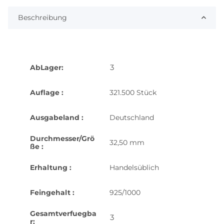
Beschreibung
3
AbLager:
Auflage :
321.500 Stück
Ausgabeland :
Deutschland
Durchmesser/Grö
32,50 mm
ße :
Erhaltung :
Handelsüblich
Feingehalt :
925/1000
Gesamtverfuegba
3
r: