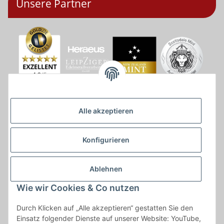
Unsere Partner
Alle akzeptieren
Konfigurieren
Ablehnen
Wie wir Cookies & Co nutzen
* * Lieferzeiten gelten ab Zahlungseingang und innerhalb
Durch Klicken auf „Alle akzeptieren“ gestatten Sie den
Deutschland.Irrtümer vorbehalten. Angaben zur
Einsatz folgender Dienste auf unserer Website: YouTube,