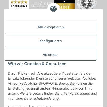
Alle akzeptieren
Konfigurieren
Ablehnen
Wie wir Cookies & Co nutzen
* * Lieferzeiten gelten ab Zahlungseingang und innerhalb
Durch Klicken auf „Alle akzeptieren“ gestatten Sie den
Deutschland.Irrtümer vorbehalten. Angaben zur
Einsatz folgender Dienste auf unserer Website: YouTube,
Auflagenhöhe, Durchmesser, etc. werden nicht garantiert. Der
Vimeo, ReCaptcha, SHOPVOTE, Brevo. Sie können die
Kaufvertrag bleibt davon unbetroffen. Alle angegebenen Preise
Einstellung jederzeit ändern (Fingerabdruck-Icon links
sind incl. der gesetzlichen UST und, zzgl.
Versand
| Das Angebot
unten). Weitere Details finden Sie unter
Konfigurieren
und
"kostenlose Lieferung" bezieht sich aussließlich auf den
in unserer
Datenschutzerklärung
.
Versand innerhalb Deutschlands (Inseln ausgenommen).