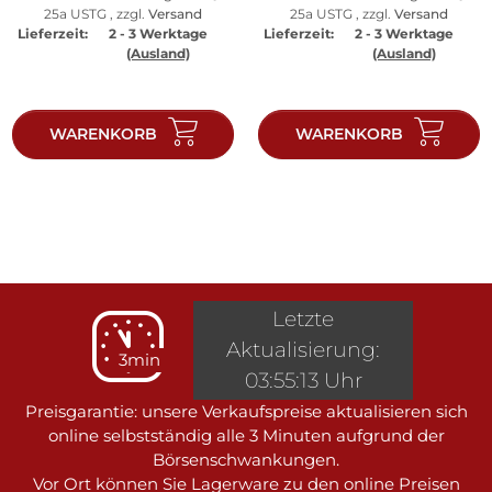
25a USTG , zzgl.
Versand
25a USTG , zzgl.
Versand
Lieferzeit:
2 - 3 Werktage
Lieferzeit:
2 - 3 Werktage
(Ausland)
(Ausland)
WARENKORB
WARENKORB
Letzte
Aktualisierung:
3min
03:55:13 Uhr
Preisgarantie: unsere Verkaufspreise aktualisieren sich
online selbstständig alle 3 Minuten aufgrund der
Börsenschwankungen.
Vor Ort können Sie Lagerware zu den online Preisen