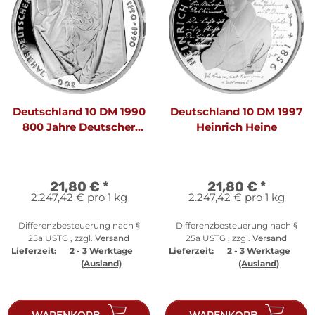
Deutschland 10 DM 1990
Deutschland 10 DM 1997
800 Jahre Deutscher
Heinrich Heine
Orden
21,80 €
*
21,80 €
*
2.247,42 € pro 1 kg
2.247,42 € pro 1 kg
Differenzbesteuerung nach §
Differenzbesteuerung nach §
25a USTG , zzgl.
Versand
25a USTG , zzgl.
Versand
Lieferzeit:
2 - 3 Werktage
Lieferzeit:
2 - 3 Werktage
(Ausland)
(Ausland)
WARENKORB
WARENKORB