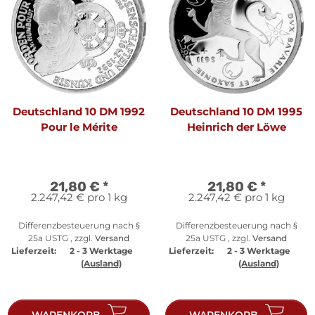
Deutschland 10 DM 1992
Deutschland 10 DM 1995
Pour le Mérite
Heinrich der Löwe
21,80 €
*
21,80 €
*
2.247,42 € pro 1 kg
2.247,42 € pro 1 kg
Differenzbesteuerung nach §
Differenzbesteuerung nach §
25a USTG , zzgl.
Versand
25a USTG , zzgl.
Versand
Lieferzeit:
2 - 3 Werktage
Lieferzeit:
2 - 3 Werktage
(Ausland)
(Ausland)
WARENKORB
WARENKORB