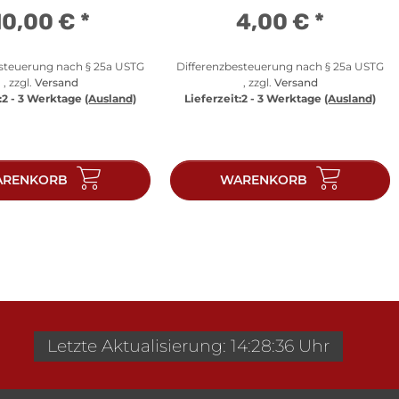
10,00 €
*
4,00 €
*
esteuerung nach § 25a USTG
Differenzbesteuerung nach § 25a USTG
, zzgl.
Versand
, zzgl.
Versand
:
2 - 3 Werktage
(Ausland)
Lieferzeit:
2 - 3 Werktage
(Ausland)
RENKORB
WARENKORB
Letzte Aktualisierung: 14:28:36 Uhr