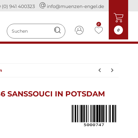
 (0) 941 400323
info@muenzen-engel.de
0
0
m
86 SANSSOUCI IN POTSDAM