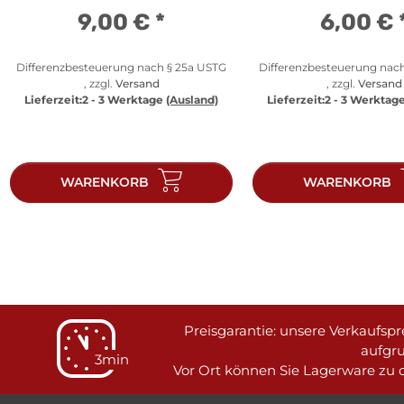
9,00 €
*
6,00 €
Differenzbesteuerung nach § 25a USTG
Differenzbesteuerung nac
, zzgl.
Versand
, zzgl.
Versand
Lieferzeit:
2 - 3 Werktage
(Ausland)
Lieferzeit:
2 - 3 Werktag
WARENKORB
WARENKORB
Preisgarantie: unsere Verkaufspre
aufgr
3min
Vor Ort können Sie Lagerware zu d