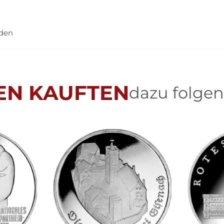
nden
EN KAUFTEN
dazu folgen