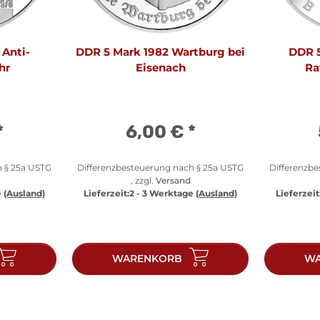
 Anti-
DDR 5 Mark 1982 Wartburg bei
DDR 5
hr
Eisenach
Ra
*
6,00 €
*
h § 25a USTG
Differenzbesteuerung nach § 25a USTG
Differenzb
, zzgl.
Versand
e
(Ausland)
Lieferzeit:
2 - 3 Werktage
(Ausland)
Lieferzeit
WARENKORB
WA