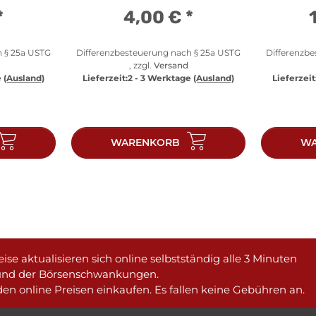
*
4,00 €
*
h § 25a USTG
Differenzbesteuerung nach § 25a USTG
Differenzb
, zzgl.
Versand
e
(Ausland)
Lieferzeit:
2 - 3 Werktage
(Ausland)
Lieferzeit
WARENKORB
WA
ise aktualisieren sich online selbstständig alle 3 Minuten
und der Börsenschwankungen.
en online Preisen einkaufen. Es fallen keine Gebühren an.