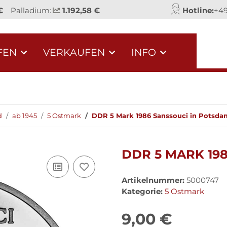
€
Palladium:
1.192,58 €
Hotline:
+49
FEN
VERKAUFEN
INFO
d
ab 1945
5 Ostmark
DDR 5 Mark 1986 Sanssouci in Potsda
DDR 5 MARK 19
Artikelnummer:
5000747
Kategorie:
5 Ostmark
9,00 €