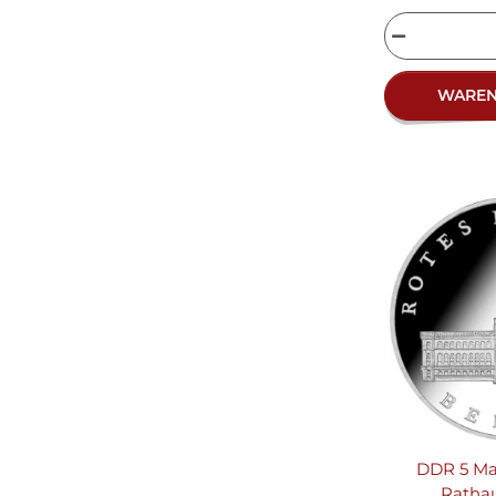
WARE
DDR 5 Ma
Rathau