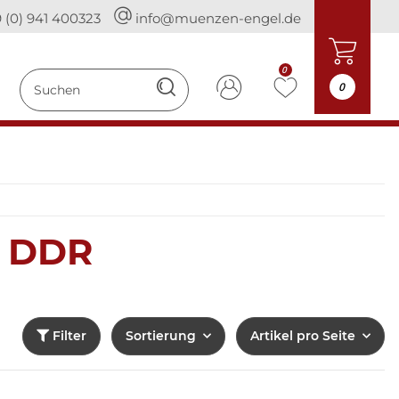
 (0) 941 400323
info@muenzen-engel.de
0
0
 DDR
Filter
Sortierung
Artikel pro Seite