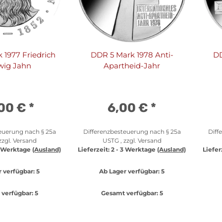
 1977 Friedrich
DDR 5 Mark 1978 Anti-
DD
wig Jahn
Apartheid-Jahr
,00 €
*
6,00 €
*
euerung nach § 25a
Differenzbesteuerung nach § 25a
Diff
zzgl.
Versand
USTG , zzgl.
Versand
3 Werktage
(Ausland)
Lieferzeit:
2 - 3 Werktage
(Ausland)
Liefer
 verfügbar:
5
Ab Lager verfügbar:
5
verfügbar:
5
Gesamt verfügbar:
5