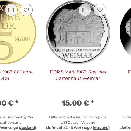
 1969 XX Jahre
DDR 5 Mark 1982 Goethes
D
DDR
Gartenhaus Weimar
00 €
*
15,00 €
*
euerung nach § 25a
Differenzbesteuerung nach § 25a
Diff
zzgl.
Versand
USTG , zzgl.
Versand
3 Werktage
(Ausland)
Lieferzeit:
2 - 3 Werktage
(Ausland)
Liefer