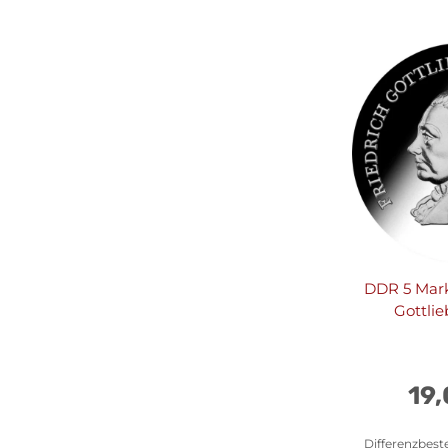
DDR 5 Mark
Gottlie
19
Differenzbest