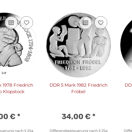
 1978 Friedrich
DDR 5 Mark 1982 Friedrich
DDR
b Klopstock
Fröbel
,00 €
*
34,00 €
*
euerung nach § 25a
Differenzbesteuerung nach § 25a
Diff