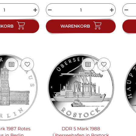
NKORB
WARENKORB
rk 1987 Rotes
DDR 5 Mark 1988
s in Berlin
Überseehafen in Rostock