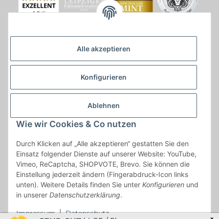
Alle akzeptieren
Konfigurieren
Ablehnen
Wie wir Cookies & Co nutzen
* * Lieferzeiten gelten ab Zahlungseingang und innerhalb
Durch Klicken auf „Alle akzeptieren“ gestatten Sie den
Deutschland.Irrtümer vorbehalten. Angaben zur
Einsatz folgender Dienste auf unserer Website: YouTube,
Auflagenhöhe, Durchmesser, etc. werden nicht garantiert. Der
Vimeo, ReCaptcha, SHOPVOTE, Brevo. Sie können die
Kaufvertrag bleibt davon unbetroffen. Alle angegebenen Preise
Einstellung jederzeit ändern (Fingerabdruck-Icon links
sind incl. der gesetzlichen UST und, zzgl.
Versand
| Das Angebot
unten). Weitere Details finden Sie unter
Konfigurieren
und
"kostenlose Lieferung" bezieht sich aussließlich auf den
in unserer
Datenschutzerklärung
.
Versand innerhalb Deutschlands (Inseln ausgenommen).
Impressum
|
Datenschutz
×