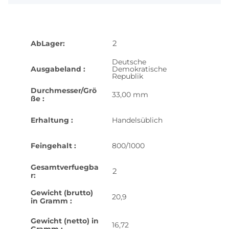
2
AbLager:
Deutsche
Ausgabeland :
Demokratische
Republik
Durchmesser/Grö
33,00 mm
ße :
Erhaltung :
Handelsüblich
Feingehalt :
800/1000
Gesamtverfuegba
2
r:
Gewicht (brutto)
20,9
in Gramm :
Gewicht (netto) in
16,72
Gramm :