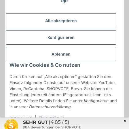
Alle akzeptieren
Konfigurieren
Ablehnen
Wie wir Cookies & Co nutzen
* * Lieferzeiten gelten ab Zahlungseingang und innerhalb
Durch Klicken auf „Alle akzeptieren“ gestatten Sie den
Deutschland.Irrtümer vorbehalten. Angaben zur
Einsatz folgender Dienste auf unserer Website: YouTube,
Auflagenhöhe, Durchmesser, etc. werden nicht garantiert. Der
Vimeo, ReCaptcha, SHOPVOTE, Brevo. Sie können die
Kaufvertrag bleibt davon unbetroffen. Alle angegebenen Preise
Einstellung jederzeit ändern (Fingerabdruck-Icon links
sind incl. der gesetzlichen UST und, zzgl.
Versand
| Das Angebot
unten). Weitere Details finden Sie unter
Konfigurieren
und
"kostenlose Lieferung" bezieht sich aussließlich auf den
in unserer
Datenschutzerklärung
.
Versand innerhalb Deutschlands (Inseln ausgenommen).
Impressum
|
Datenschutz
×
(4.85 / 5)
SEHR GUT
984
Bewertungen bei SHOPVOTE
© 2021 Münzen Engel GmbH & Co. KG