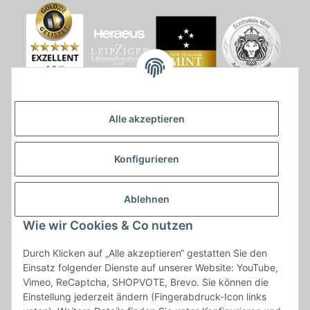
Alle akzeptieren
Konfigurieren
Ablehnen
Wie wir Cookies & Co nutzen
* * Lieferzeiten gelten ab Zahlungseingang und innerhalb
Durch Klicken auf „Alle akzeptieren“ gestatten Sie den
Deutschland.Irrtümer vorbehalten. Angaben zur
Einsatz folgender Dienste auf unserer Website: YouTube,
Auflagenhöhe, Durchmesser, etc. werden nicht garantiert. Der
Vimeo, ReCaptcha, SHOPVOTE, Brevo. Sie können die
Kaufvertrag bleibt davon unbetroffen. Alle angegebenen Preise
Einstellung jederzeit ändern (Fingerabdruck-Icon links
sind incl. der gesetzlichen UST und, zzgl.
Versand
| Das Angebot