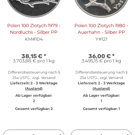
Polen 100 Zlotych 1979 -
Polen 100 Zlotych 1980 -
Nordluchs - Silber PP
Auerhahn - Silber PP
KM#104
Y#121
38,15 €
*
36,00 €
*
3.703,88 € pro 1 kg
3.495,15 € pro 1 kg
Differenzbesteuerung nach §
Differenzbesteuerung nach §
25a USTG , zzgl.
Versand
25a USTG , zzgl.
Versand
Lieferzeit:
2 - 3 Werktage
Lieferzeit:
2 - 3 Werktage
(Ausland)
(Ausland)
Ab Lager verfügbar:
Ab Lager verfügbar:
2
1
Gesamt verfügbar:
2
Gesamt verfügbar:
1