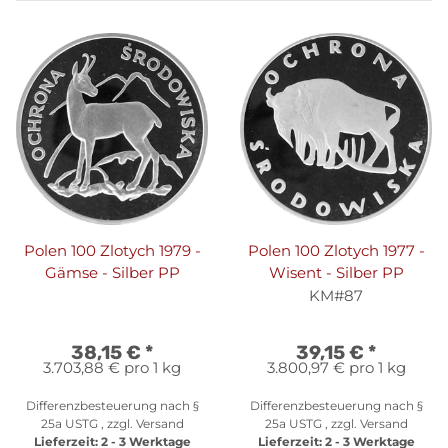
Polen 100 Zlotych 1979 -
Polen 100 Zlotych 1977 -
Gämse - Silber PP
Wisent - Silber PP
KM#87
38,15 €
*
39,15 €
*
3.703,88 € pro 1 kg
3.800,97 € pro 1 kg
Differenzbesteuerung nach §
Differenzbesteuerung nach §
25a USTG , zzgl.
Versand
25a USTG , zzgl.
Versand
Lieferzeit:
2 - 3 Werktage
Lieferzeit:
2 - 3 Werktage