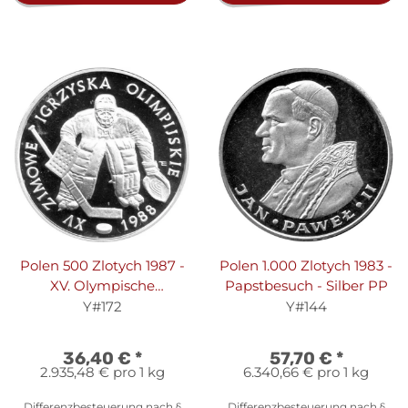
Polen 500 Zlotych 1987 -
Polen 1.000 Zlotych 1983 -
XV. Olympische
Papstbesuch - Silber PP
Winterspiele 1988 in
Y#172
Y#144
Calgary - Silber PP
36,40 €
*
57,70 €
*
2.935,48 € pro 1 kg
6.340,66 € pro 1 kg
Differenzbesteuerung nach §
Differenzbesteuerung nach §