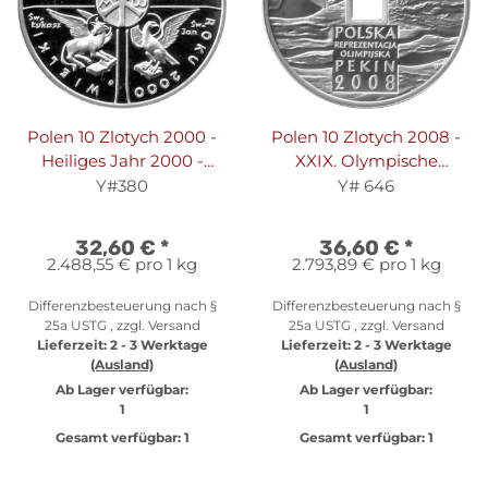
Polen 10 Zlotych 2000 -
Polen 10 Zlotych 2008 -
Heiliges Jahr 2000 -
XXIX. Olympische
Silber PP
Sommerspiele 2008 in
Y#380
Y# 646
Peking "Polnisches
Team" - Silber PP
32,60 €
*
36,60 €
*
2.488,55 € pro 1 kg
2.793,89 € pro 1 kg
Differenzbesteuerung nach §
Differenzbesteuerung nach §
25a USTG , zzgl.
Versand
25a USTG , zzgl.
Versand
Lieferzeit:
2 - 3 Werktage
Lieferzeit:
2 - 3 Werktage
(Ausland)
(Ausland)
Ab Lager verfügbar:
Ab Lager verfügbar:
1
1
Gesamt verfügbar:
1
Gesamt verfügbar:
1