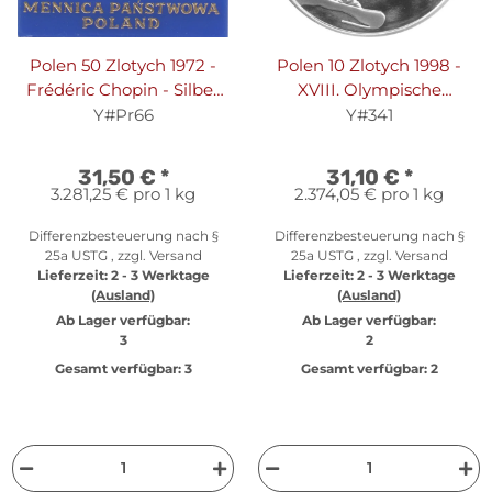
Polen 50 Zlotych 1972 -
Polen 10 Zlotych 1998 -
Frédéric Chopin - Silber
XVIII. Olympische
PP in Originalkapsel
Winterspiele 1998 in
Y#Pr66
Y#341
Nagano
"Snowboardfahrer" -
31,50 €
*
31,10 €
*
Silber PP
3.281,25 € pro 1 kg
2.374,05 € pro 1 kg
Differenzbesteuerung nach §
Differenzbesteuerung nach §
25a USTG , zzgl.
Versand
25a USTG , zzgl.
Versand
Lieferzeit:
2 - 3 Werktage
Lieferzeit:
2 - 3 Werktage
(Ausland)
(Ausland)
Ab Lager verfügbar:
Ab Lager verfügbar:
3
2
Gesamt verfügbar:
3
Gesamt verfügbar:
2