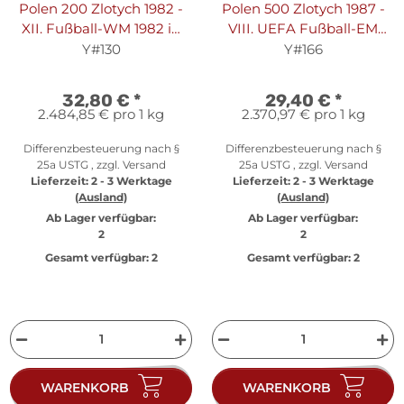
Polen 200 Zlotych 1982 -
Polen 500 Zlotych 1987 -
XII. Fußball-WM 1982 in
VIII. UEFA Fußball-EM
Spanien "Torhüter" -
1988 in Deutschland -
Y#130
Y#166
Silber PP
Silber PP
32,80 €
*
29,40 €
*
2.484,85 € pro 1 kg
2.370,97 € pro 1 kg
Differenzbesteuerung nach §
Differenzbesteuerung nach §
25a USTG , zzgl.
Versand
25a USTG , zzgl.
Versand
Lieferzeit:
2 - 3 Werktage
Lieferzeit:
2 - 3 Werktage
(Ausland)
(Ausland)
Ab Lager verfügbar:
Ab Lager verfügbar:
2
2
Gesamt verfügbar:
2
Gesamt verfügbar:
2
WARENKORB
WARENKORB