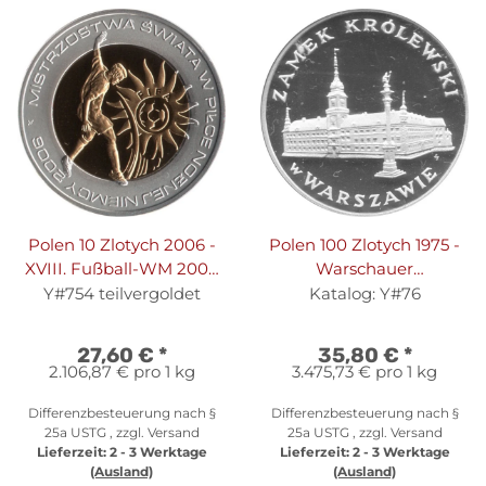
Polen 10 Zlotych 2006 -
Polen 100 Zlotych 1975 -
XVIII. Fußball-WM 2006
Warschauer
in Deutschland - Silber
Königsschloss - Silber PP
Y#754 teilvergoldet
Katalog: Y#76
PP vergoldetes Zentrum
27,60 €
*
35,80 €
*
2.106,87 € pro 1 kg
3.475,73 € pro 1 kg
Differenzbesteuerung nach §
Differenzbesteuerung nach §
25a USTG , zzgl.
Versand
25a USTG , zzgl.
Versand
Lieferzeit:
2 - 3 Werktage
Lieferzeit:
2 - 3 Werktage
(Ausland)
(Ausland)