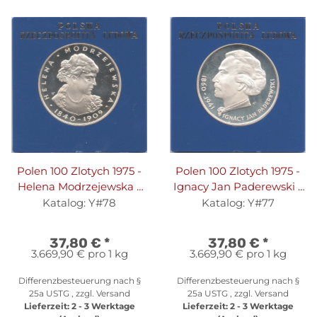
Polen 100 Zlotych 1975 -
Polen 100 Zlotych 1975 -
Helena Modrzejewska -
Ignacy Jan Paderewski -
Silber PP in
Silber PP in
Katalog: Y#78
Katalog: Y#77
Originalkapsel
Originalkapsel
37,80 €
*
37,80 €
*
3.669,90 € pro 1 kg
3.669,90 € pro 1 kg
Differenzbesteuerung nach §
Differenzbesteuerung nach §
25a USTG , zzgl.
Versand
25a USTG , zzgl.
Versand
Lieferzeit:
2 - 3 Werktage
Lieferzeit:
2 - 3 Werktage