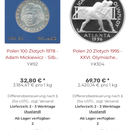
Polen 100 Zlotych 1978 -
Polen 20 Zlotych 1995 -
Adam Mickiewicz - Silber
XXVI. Olymische
PP in Originalkapsel
Sommerspiele 1996 in
Y#92
Y#304
Atlanta "Ringen" - Silber
PP
32,80 €
*
69,70 €
*
3.184,47 € pro 1 kg
2.420,14 € pro 1 kg
Differenzbesteuerung nach §
Differenzbesteuerung nach §
25a USTG , zzgl.
Versand
25a USTG , zzgl.
Versand
Lieferzeit:
2 - 3 Werktage
Lieferzeit:
2 - 3 Werktage
(Ausland)
(Ausland)
Ab Lager verfügbar:
Ab Lager verfügbar:
2
2