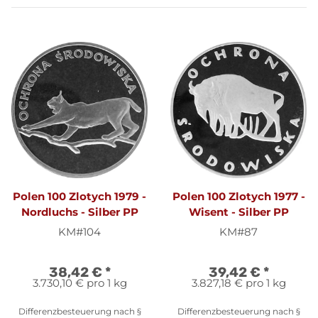
Polen 100 Zlotych 1979 -
Polen 100 Zlotych 1977 -
Nordluchs - Silber PP
Wisent - Silber PP
KM#104
KM#87
38,42 €
*
39,42 €
*
3.730,10 € pro 1 kg
3.827,18 € pro 1 kg
Differenzbesteuerung nach §
Differenzbesteuerung nach §