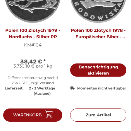
Polen 100 Zlotych 1979 -
Polen 100 Zlotych 1978 -
Nordluchs - Silber PP
Europäischer Biber -
Silber PP
KM#104
38,42 €
*
3.730,10 € pro 1 kg
Benachrichtigung
aktivieren
Differenzbesteuerung nach §
25a USTG , zzgl.
Versand
Lieferzeit:
2 - 3 Werktage
Momentan nicht verfügbar
(Ausland)
WARENKORB
Zum Artikel