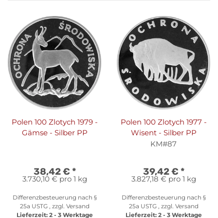
Polen 100 Zlotych 1979 -
Polen 100 Zlotych 1977 -
Gämse - Silber PP
Wisent - Silber PP
KM#87
38,42 €
*
39,42 €
*
3.730,10 € pro 1 kg
3.827,18 € pro 1 kg
Differenzbesteuerung nach §
Differenzbesteuerung nach §
25a USTG , zzgl.
Versand
25a USTG , zzgl.
Versand
Lieferzeit:
2 - 3 Werktage
Lieferzeit:
2 - 3 Werktage