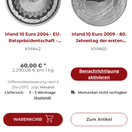
Irland 10 Euro 2004 - EU-
Irland 10 Euro 2009 - 80.
Ratspräsidentschaft -
Jahrestag der ersten
Silber PP
Währung - Silber PP
KM#42
KM#60
60,00 €
*
2.290,08 € pro 1 kg
Benachrichtigung
aktivieren
Differenzbesteuerung nach §
25a USTG , zzgl.
Versand
Lieferzeit:
2 - 3 Werktage
Momentan nicht verfügbar
(Ausland)
WARENKORB
Zum Artikel