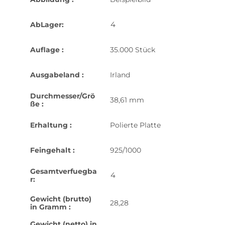
4
AbLager:
Auflage :
35.000 Stück
Ausgabeland :
Irland
Durchmesser/Grö
38,61 mm
ße :
Erhaltung :
Polierte Platte
Feingehalt :
925/1000
Gesamtverfuegba
4
r:
Gewicht (brutto)
28,28
in Gramm :
Gewicht (netto) in