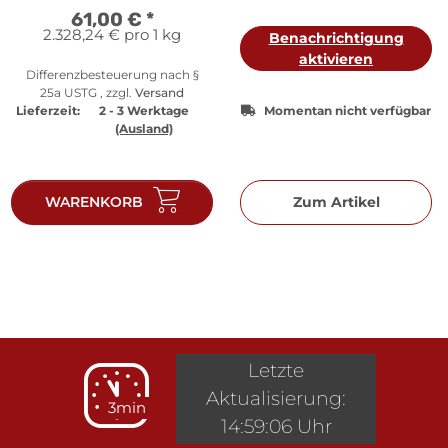
61,00 €
*
2.328,24 € pro 1 kg
Benachrichtigung
aktivieren
Differenzbesteuerung nach §
25a USTG , zzgl.
Versand
Lieferzeit:
2 - 3 Werktage
Momentan nicht verfügbar
(Ausland)
WARENKORB
Zum Artikel
Letzte
Aktualisierung:
3min
14:59:06 Uhr