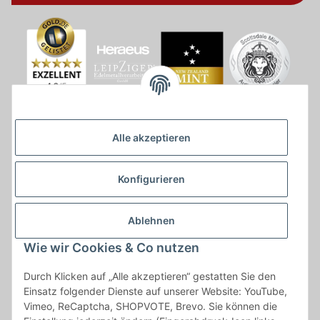
Alle akzeptieren
Konfigurieren
Ablehnen
Wie wir Cookies & Co nutzen
* * Lieferzeiten gelten ab Zahlungseingang und innerhalb
Durch Klicken auf „Alle akzeptieren“ gestatten Sie den
Deutschland.Irrtümer vorbehalten. Angaben zur
Einsatz folgender Dienste auf unserer Website: YouTube,
Auflagenhöhe, Durchmesser, etc. werden nicht garantiert. Der
Vimeo, ReCaptcha, SHOPVOTE, Brevo. Sie können die
Kaufvertrag bleibt davon unbetroffen. Alle angegebenen Preise