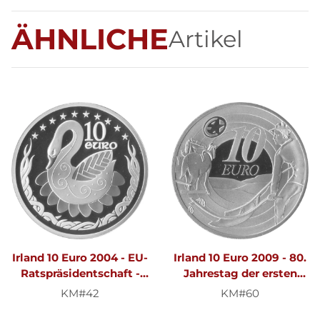
ÄHNLICHE
Artikel
Irland 10 Euro 2004 - EU-
Irland 10 Euro 2009 - 80.
Ratspräsidentschaft -
Jahrestag der ersten
Silber PP
Währung - Silber PP
KM#42
KM#60