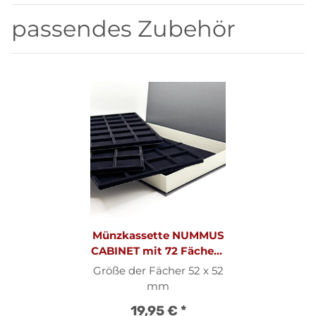
passendes Zubehör
Münzkassette NUMMUS
CABINET mit 72 Fächern
für gekapselte 1 Unzen
Größe der Fächer 52 x 52
Silbermünzen
mm
19,95 €
*