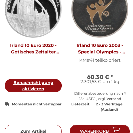
Irland 10 Euro 2020 -
Irland 10 Euro 2003 -
Gotisches Zeitalter
Special Olympics -
"Christ Church
Silber PP teilkoloriert
KM#41 teilkoloriert
Cathedral" - Silber PP
60,30 €
*
2.301,53 € pro 1 kg
Benachrichtigung
aktivieren
Differenzbesteuerung nach §
25a USTG , zzgl.
Versand
Momentan nicht verfügbar
Lieferzeit:
2 - 3 Werktage
(Ausland)
Zum Artikel
WARENKORB