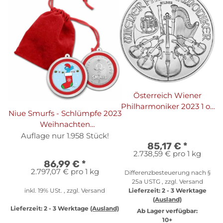
Österreich Wiener
Philharmoniker 2023 1 oz
Niue Smurfs - Schlümpfe 2023
Silber
Weihnachten
Weihnachtsstrumpf/Anhänger
Auflage nur 1.958 Stück!
85,17 €
*
- 1 oz Silber I Coloriert
2.738,59 € pro 1 kg
86,99 €
*
2.797,07 € pro 1 kg
Differenzbesteuerung nach §
25a USTG , zzgl.
Versand
inkl. 19% USt. , zzgl.
Versand
Lieferzeit:
2 - 3 Werktage
(Ausland)
Lieferzeit:
2 - 3 Werktage
(Ausland)
Ab Lager verfügbar:
10+