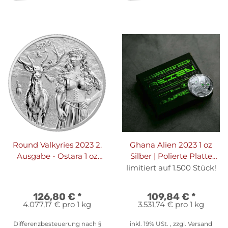
Round Valkyries 2023 2.
Ghana Alien 2023 1 oz
Ausgabe - Ostara 1 oz
Silber | Polierte Platte
Silber
Coloriert
limitiert auf 1.500 Stück!
126,80 €
*
109,84 €
*
4.077,17 € pro 1 kg
3.531,74 € pro 1 kg
Differenzbesteuerung nach §
inkl. 19% USt. , zzgl.
Versand