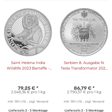
Saint Helena India
Serbien 8. Ausgabe N.
Wildlife 2023 Bartaffe -
Tesla Transformator 2023
Lion Tailed Macaque
1 oz Silber
Monkey 1 oz Silber
79,25 €
*
86,79 €
*
2.548,36 € pro 1 kg
2.790,57 € pro 1 kg
inkl. 19% USt. , zzgl.
Versand
inkl. 19% USt. , zzgl.
Versand
Lieferzeit:
2 - 3 Werktage
Lieferzeit:
2 - 3 Werktage