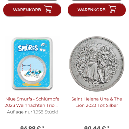
WARENKORB
WARENKORB
Niue Smurfs - Schlümpfe
Saint Helena Una & The
2023 Weihnachten Trio - 1
Lion 2023 1 oz Silber
oz Silber I Coloriert
Auflage nur 1.958 Stück!
86,99 €
*
80,44 €
*