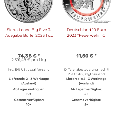
Sierra Leone Big Five 3.
Deutschland 10 Euro
Ausgabe Büffel 2023 1 oz
2023 "Feuerwehr" G
Silber
74,38 €
*
11,50 €
*
2.391,48 € pro 1 kg
inkl. 19% USt. , zzgl.
Versand
Differenzbesteuerung nach §
25a USTG , zzgl.
Versand
Lieferzeit:
2 - 3 Werktage
Lieferzeit:
2 - 3 Werktage
(Ausland)
(Ausland)
Ab Lager verfügbar:
Ab Lager verfügbar:
10+
5+
Gesamt verfügbar:
Gesamt verfügbar:
10+
5+