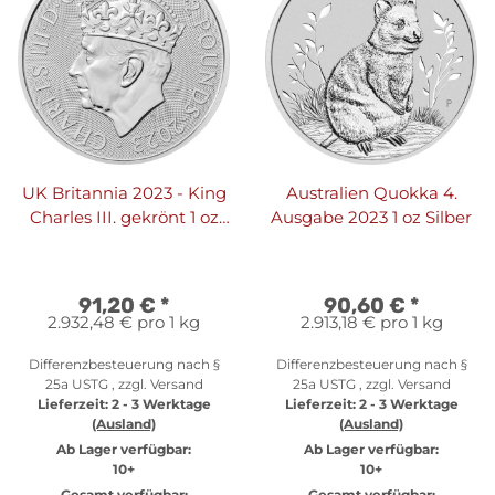
UK Britannia 2023 - King
Australien Quokka 4.
Charles III. gekrönt 1 oz
Ausgabe 2023 1 oz Silber
Silber
91,20 €
*
90,60 €
*
2.932,48 € pro 1 kg
2.913,18 € pro 1 kg
Differenzbesteuerung nach §
Differenzbesteuerung nach §
25a USTG , zzgl.
Versand
25a USTG , zzgl.
Versand
Lieferzeit:
2 - 3 Werktage
Lieferzeit:
2 - 3 Werktage
(Ausland)
(Ausland)
Ab Lager verfügbar:
Ab Lager verfügbar:
10+
10+
Gesamt verfügbar:
Gesamt verfügbar: